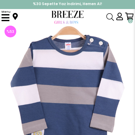
%30 Sepette Yaz İndirimi, Hemen Al!
İndirimlere ek %10 İndirimi Kap, Hemen Üye Ol!
Menu
Anasayfa
Erkek Bebek
Üst Giyim
Uzun Kollu Tişört
Erkek Bebek Body Gri-Lacivert (9 Ay)
0
%
53
İndirim