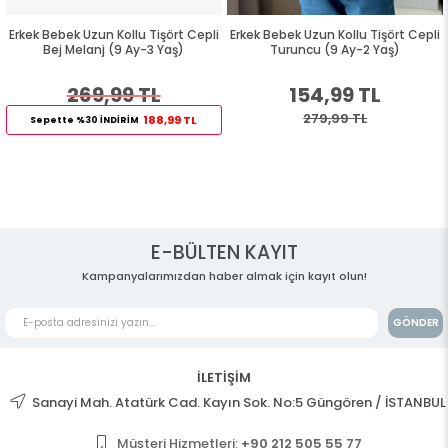
Erkek Bebek Uzun Kollu Tişört Cepli
Erkek Bebek Uzun Kollu Tişört Cepli
Bej Melanj (9 Ay-3 Yaş)
Turuncu (9 Ay-2 Yaş)
269,99 TL
154,99 TL
279,99 TL
188,99 TL
Sepette %30 İNDİRİM
E-BÜLTEN KAYIT
Kampanyalarımızdan haber almak için kayıt olun!
GÖNDER
İLETİŞİM
Sanayi Mah. Atatürk Cad. Kayın Sok. No:5 Güngören / İSTANBUL
Müşteri Hizmetleri:
+90 212 505 55 77