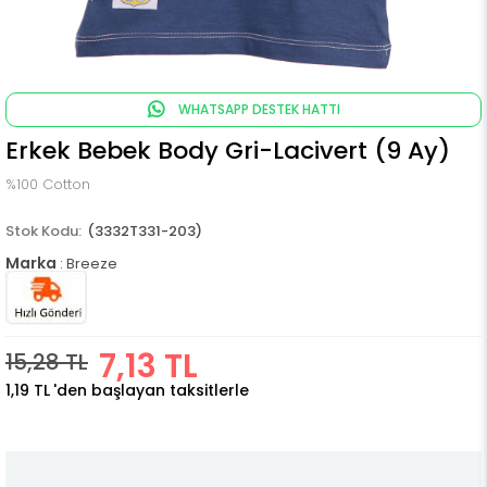
WHATSAPP DESTEK HATTI
Erkek Bebek Body Gri-Lacivert (9 Ay)
%100 Cotton
(3332T331-203)
Marka
:
Breeze
7,13 TL
15,28 TL
1,19 TL
'den başlayan taksitlerle