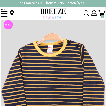
İndirimlere ek %10 İndirimi Kap, Hemen Üye Ol!
%30 Sepette Yaz İndirimi, Hemen Al!
Menu
Anasayfa
Erkek Bebek
Üst Giyim
Uzun Kollu Tişört
Erkek Bebek Uzun Kollu Tişört Sarı (9 Ay)
0
%
60
İndirim