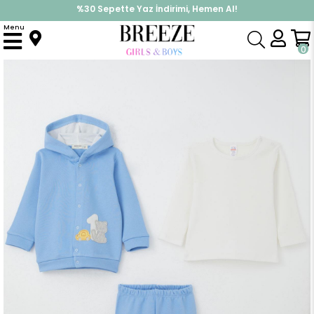
%30 Sepette Yaz İndirimi, Hemen Al!
İndirimlere ek %10 İndirimi Kap, Hemen Üye Ol!
Menu
Anasayfa
Erkek Bebek
Takımlar
Eşofman Takım
Erkek Bebek Bodyli 3 lü Takım Patinin Araba Macerası Mavi (4 Ay-1 Yaş)
0