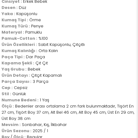
Cinsiyet :
Erkek Bebek
Desen :
Düz
Yaka :
Kapüşonlu
Kumaş Tipi :
Örme
Kumaş Türü :
Penye
Materyal :
Pamuklu
Pamuk-Cotton :
%100
Ürün Özellikleri :
Sabit Kapüşonlu, Çıtçıtlı
Kumaş Kalınlığı :
Orta Kalın
Paça Tipi :
Dar Paça
Kapama Şekli :
Çıt Çıt
Yaş Grubu :
Bebek
Ürün Detayı :
Çıtçıt Kapamalı
Parça Sayısı :
3 Parça
Cep :
Cepsiz
Stil :
Günlük
Numune Bedeni :
1 Yaş
Ölçü :
Bedenler arası ortalama 2 cm fark bulunmaktadır, Tişört En
27 cm, Tişört Boy 37 cm, Alt Bel 46 cm, Alt Boy 45 cm, Üst En 29 cm,
Üst Boy 38 cm
Mevsim :
Sonbahar, Kış, İlkbahar
Ürün Sezonu :
2025 / 1
Boy / Ölçü :
Regular