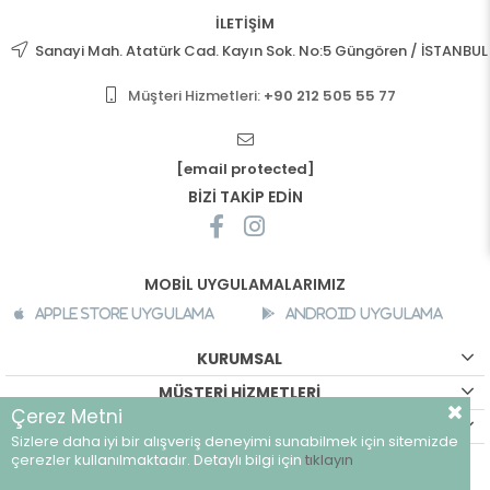
İLETİŞİM
Sanayi Mah. Atatürk Cad. Kayın Sok. No:5 Güngören / İSTANBUL
Müşteri Hizmetleri:
+90 212 505 55 77
[email protected]
BİZİ TAKİP EDİN
MOBİL UYGULAMALARIMIZ
Apple Store Uygulama
Android Uygulama
KURUMSAL
MÜŞTERİ HİZMETLERİ
Çerez Metni
ALIŞVERİŞ BİLGİLERİ
Sizlere daha iyi bir alışveriş deneyimi sunabilmek için sitemizde
©
breeze.com.tr - Tüm hakları saklıdır.
çerezler kullanılmaktadır. Detaylı bilgi için
tıklayın