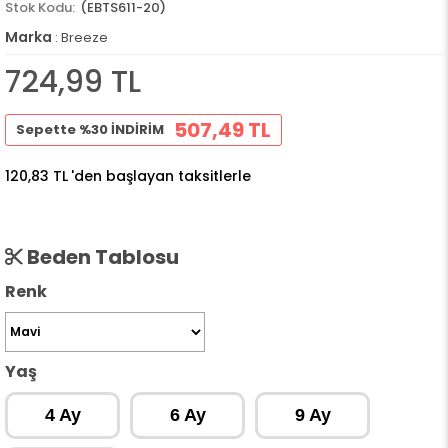
(EBTS611-20)
Marka
:
Breeze
724,99 TL
507,49 TL
Sepette %30 İNDİRİM
120,83 TL
'den başlayan taksitlerle
Beden Tablosu
Renk
Yaş
4 Ay
6 Ay
9 Ay