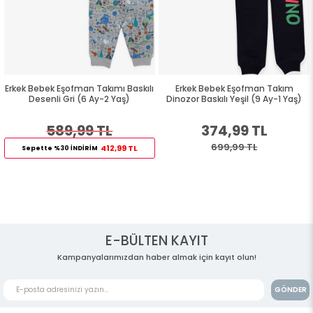
Erkek Bebek Eşofman Takımı Baskılı
Erkek Bebek Eşofman Takım
Desenli Gri (6 Ay-2 Yaş)
Dinozor Baskılı Yeşil (9 Ay-1 Yaş)
589,99 TL
374,99 TL
699,99 TL
412,99 TL
Sepette %30 İNDİRİM
E-BÜLTEN KAYIT
Kampanyalarımızdan haber almak için kayıt olun!
GÖNDER