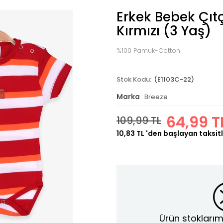
Erkek Bebek Çıtçı
Kırmızı (3 Yaş)
%100 Pamuk-Cotton
(E1103C-22)
Marka
:
Breeze
64,99 T
109,99 TL
10,83 TL
'den başlayan taksitl
Ürün stoklarım