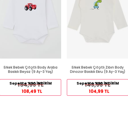
Erkek Bebek Çıtçıtlı Body Araba
Erkek Bebek Çıtçıtlı Zıbın Body
Baskılı Beyaz (9 Ay-3 Yaş)
Dinozor Baskılı Ekru (9 Ay-3 Yaş)
Sepette %30 İNDİRİM
154,99 TL
Sepette %30 İNDİRİM
149,99 TL
108,49 TL
104,99 TL