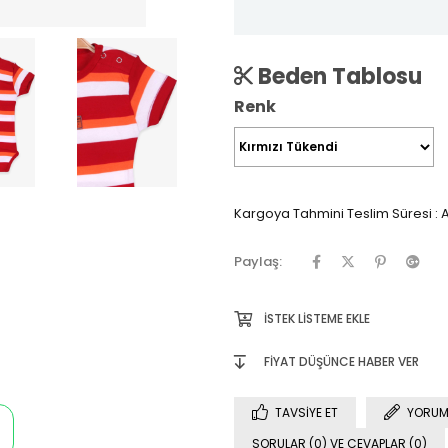
Beden Tablosu
Renk
Kargoya Tahmini Teslim Süresi
:
A
Paylaş:
İSTEK LISTEME EKLE
FIYAT DÜŞÜNCE HABER VER
TAVSIYE ET
YORUM
SORULAR (0) VE CEVAPLAR (0)