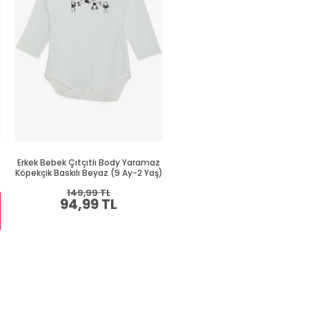
Erkek Bebek Çıtçıtlı Body Yaramaz
Erkek Bebek Çıtçıtlı Zıbın Bo
Köpekçik Baskılı Beyaz (9 Ay-2 Yaş)
Havalı Ayıcık Baskılı Saks Mavis
Yaş)
149,99 TL
94,99 TL
Sepette %30 İNDİRİM
164,99 TL
115,49 TL