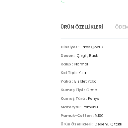
ÜRÜN ÖZELLIKLERI
ÖDEM
Cinsiyet :
Erkek Çocuk
Desen :
Çizgili, Baskılı
Kalıp :
Normal
Kol Tipi :
Kısa
Yaka :
Bisiklet Yaka
Kumaş Tipi :
Örme
Kumaş Türü :
Penye
Materyal :
Pamuklu
Pamuk-Cotton :
%100
Ürün Özellikleri :
Desenli, Çıtçıtlı