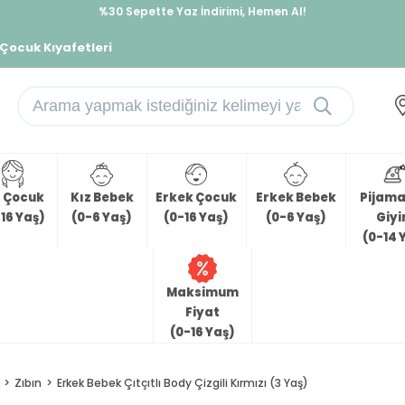
%30 Sepette Yaz İndirimi, Hemen Al!
İndirimlere ek %10 İndirimi Kap, Hemen Üye Ol!
 Çocuk Kıyafetleri
z Çocuk
Kız Bebek
Erkek Çocuk
Erkek Bebek
Pijama 
16 Yaş)
(0-6 Yaş)
(0-16 Yaş)
(0-6 Yaş)
Giy
(0-14 
Maksimum
Fiyat
(0-16 Yaş)
Zıbın
Erkek Bebek Çıtçıtlı Body Çizgili Kırmızı (3 Yaş)