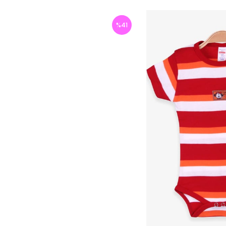
%
41
İndirim