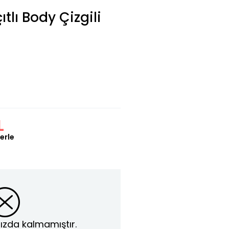
tlı Body Çizgili
L
erle
ızda kalmamıştır.