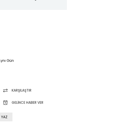
ynı Gün
KARŞILAŞTIR
GELINCE HABER VER
 YAZ