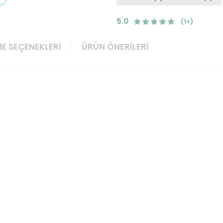
5.0
(1+)
E SEÇENEKLERI
ÜRÜN ÖNERILERI