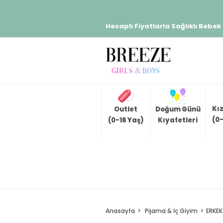
Hesaplı Fiyatlarla Sağlıklı Bebek
Kı
Outlet
Doğum Günü
(0-
(0-16 Yaş)
Kıyafetleri
Anasayfa
Pijama & İç Giyim
ERKEK