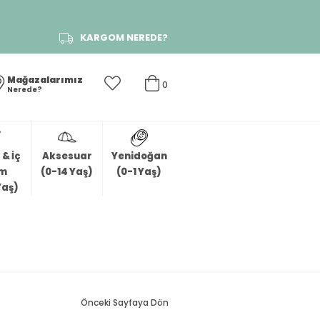
KARGOM NEREDE?
Mağazalarımız
0
Nerede?
& İç
Aksesuar
Yenidoğan
im
(0-14 Yaş)
(0-1 Yaş)
Yaş)
Önceki Sayfaya Dön