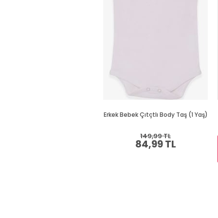
Erkek Bebek Çıtçtlı Body Taş (1 Yaş)
149,99 TL
84,99 TL