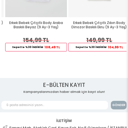
Erkek Bebek Çıtçıtlı Body Araba
Erkek Bebek Çıtçıtlı Zıbın Body
Baskılı Beyaz (9 Ay-3 Yaş)
Dinozor Baskılı Ekru (9 Ay-3 Yaş)
154,99 TL
149,99 TL
108,49 TL
104,99 TL
Sepette %30 İNDİRİM
Sepette %30 İNDİRİM
E-BÜLTEN KAYIT
Kampanyalarımızdan haber almak için kayıt olun!
GÖNDER
İLETİŞİM
Sanayi Mah. Atatürk Cad. Kayın Sok. No:5 Güngören / İSTANBUL