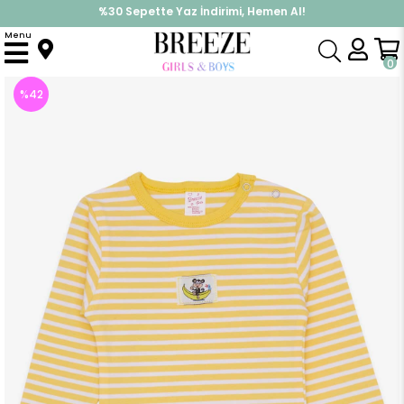
%30 Sepette Yaz İndirimi, Hemen Al!
İndirimlere ek %10 İndirimi Kap, Hemen Üye Ol!
Menu
Anasayfa
Pijama & İç Giyim
ERKEK
Zıbın
Erkek Bebek Çıtçıtlı Body Çizgili Sarı (1 Yaş)
0
%
42
İndirim