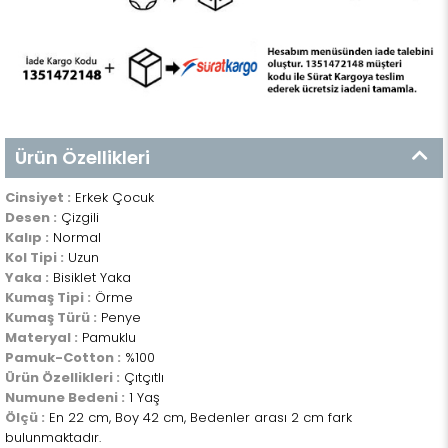
Ürün Özellikleri
Cinsiyet :
Erkek Çocuk
Desen :
Çizgili
Kalıp :
Normal
Kol Tipi :
Uzun
Yaka :
Bisiklet Yaka
Kumaş Tipi :
Örme
Kumaş Türü :
Penye
Materyal :
Pamuklu
Pamuk-Cotton :
%100
Ürün Özellikleri :
Çıtçıtlı
Numune Bedeni :
1 Yaş
Ölçü :
En 22 cm, Boy 42 cm, Bedenler arası 2 cm fark
bulunmaktadır.