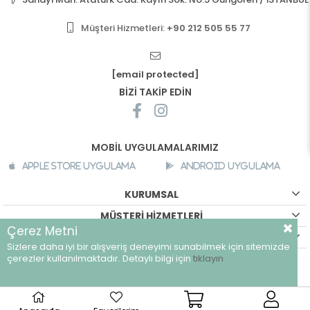
Müşteri Hizmetleri:
+90 212 505 55 77
[email protected]
BİZİ TAKİP EDİN
MOBİL UYGULAMALARIMIZ
Apple Store Uygulama
Android Uygulama
KURUMSAL
MÜŞTERİ HİZMETLERİ
Çerez Metni
ALIŞVERİŞ BİLGİLERİ
Sizlere daha iyi bir alışveriş deneyimi sunabilmek için sitemizde
©
breeze.com.tr - Tüm hakları saklıdır.
çerezler kullanılmaktadır. Detaylı bilgi için
tıklayın