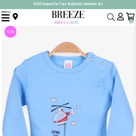
%30 Sepette Yaz İndirimi, Hemen Al!
İndirimlere ek %10 İndirimi Kap, Hemen Üye Ol!
Menu
Anasayfa
Pijama & İç Giyim
ERKEK
Zıbın
Erkek Bebek Çıtçıtlı Body Helikopter Baskılı Mavi (9 Ay)
0
%
33
İndirim