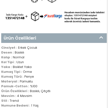
Ürün Özellikleri
Cinsiyet :
Erkek Çocuk
Desen :
Baskılı
Kalıp :
Normal
Kol Tipi :
Uzun
Yaka :
Bisiklet Yaka
Kumaş Tipi :
Örme
Kumaş Türü :
Penye
Materyal :
Pamuklu
Pamuk-Cotton :
%100
Ürün Özellikleri :
Baskılı, Çıtçıtlı
Mevsim :
4 Mevsim
Stil :
Trend
Numune Bedeni :
1 Yaş