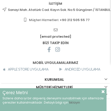
İLETİŞİM
Sanayi Mah. Atatürk Cad. Kayın Sok. No:5 Güngören / İSTANBUL
Müşteri Hizmetleri:
+90 212 505 55 77
[email protected]
BİZİ TAKİP EDİN
MOBİL UYGULAMALARIMIZ
Apple Store Uygulama
Android Uygulama
KURUMSAL
MÜŞTERİ HİZMETLERİ
Çerez Metni
ALIŞVERİŞ BİLGİLERİ
Sizlere daha iyi bir alışveriş deneyimi sunabilmek için sitemizde
©
breeze.com.tr - Tüm hakları saklıdır.
çerezler kullanılmaktadır. Detaylı bilgi için
tıklayın