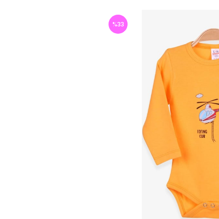
%
33
İndirim