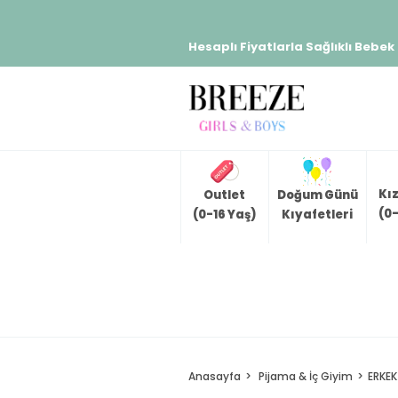
Hesaplı Fiyatlarla Sağlıklı Bebek
Kı
Outlet
Doğum Günü
(0-
(0-16 Yaş)
Kıyafetleri
Anasayfa
Pijama & İç Giyim
ERKEK