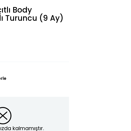
ıtlı Body
lı Turuncu (9 Ay)
erle
ızda kalmamıştır.