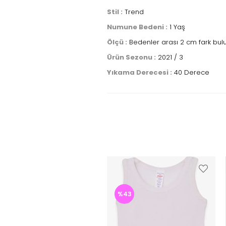
Stil :
Trend
Numune Bedeni :
1 Yaş
Ölçü :
Bedenler arası 2 cm fark bulu
Ürün Sezonu :
2021 / 3
Yıkama Derecesi :
40 Derece
%43