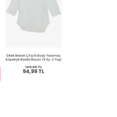
Erkek Bebek Çıtçıtlı Body Yaramaz
Erkek Bebek Çıtçıtlı Zıbın Bo
Köpekçik Baskılı Beyaz (9 Ay-2 Yaş)
Havalı Ayıcık Baskılı Saks Mavis
Yaş)
149,99 TL
94,99 TL
Sepette %30 İNDİRİM
164,99 TL
115,49 TL