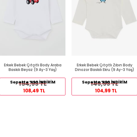
Erkek Bebek Çıtçıtlı Body Araba
Erkek Bebek Çıtçıtlı Zıbın Body
Baskılı Beyaz (9 Ay-3 Yaş)
Dinozor Baskılı Ekru (9 Ay-3 Yaş)
Sepette %30 İNDİRİM
154,99 TL
Sepette %30 İNDİRİM
149,99 TL
108,49 TL
104,99 TL