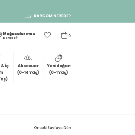
KARGOM NEREDE?
Mağazalarımız
0
Nerede?
& İç
Aksesuar
Yenidoğan
im
(0-14 Yaş)
(0-1 Yaş)
Yaş)
Önceki Sayfaya Dön