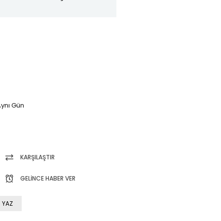
ynı Gün
KARŞILAŞTIR
GELINCE HABER VER
 YAZ