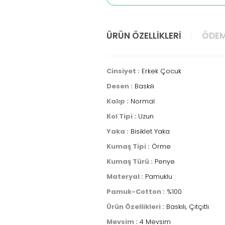
ÜRÜN ÖZELLIKLERI
ÖDEM
Cinsiyet :
Erkek Çocuk
Desen :
Baskılı
Kalıp :
Normal
Kol Tipi :
Uzun
Yaka :
Bisiklet Yaka
Kumaş Tipi :
Örme
Kumaş Türü :
Penye
Materyal :
Pamuklu
Pamuk-Cotton :
%100
Ürün Özellikleri :
Baskılı, Çıtçıtlı
Mevsim :
4 Mevsim