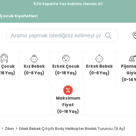
%30 Sepette Yaz İndirimi, Hemen Al!
İndirimlere ek %10 İndirimi Kap, Hemen Üye Ol!
 Çocuk Kıyafetleri
z Çocuk
Kız Bebek
Erkek Çocuk
Erkek Bebek
Pijama 
16 Yaş)
(0-6 Yaş)
(0-16 Yaş)
(0-6 Yaş)
Giy
(0-14 
Maksimum
Fiyat
(0-16 Yaş)
Zıbın
Erkek Bebek Çıtçıtlı Body Helikopter Baskılı Turuncu (9 Ay)