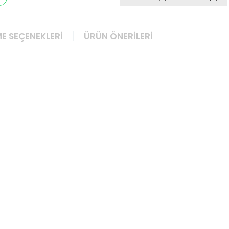
E SEÇENEKLERI
ÜRÜN ÖNERILERI