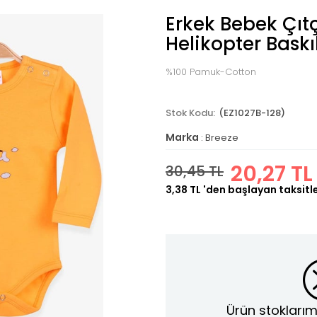
Erkek Bebek Çıtç
Helikopter Baskı
%100 Pamuk-Cotton
(EZ1027B-128)
Marka
:
Breeze
20,27 TL
30,45 TL
3,38 TL
'den başlayan taksitl
Ürün stoklarım