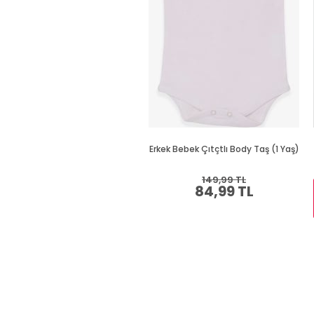
Erkek Bebek Çıtçtlı Body Taş (1 Yaş)
149,99 TL
84,99 TL