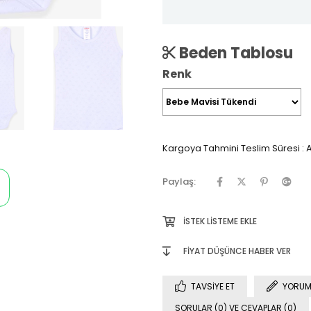
Beden Tablosu
Renk
Kargoya Tahmini Teslim Süresi
:
A
Paylaş:
İSTEK LISTEME EKLE
FIYAT DÜŞÜNCE HABER VER
TAVSIYE ET
YORUM
SORULAR (0) VE CEVAPLAR (0)