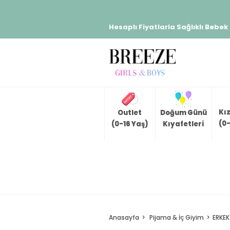
Hesaplı Fiyatlarla Sağlıklı Bebek
Kı
Outlet
Doğum Günü
(0-
(0-16 Yaş)
Kıyafetleri
Anasayfa
Pijama & İç Giyim
ERKEK