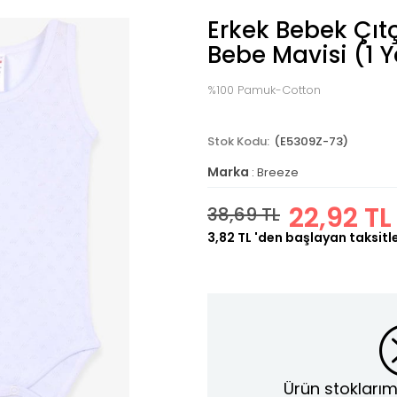
Erkek Bebek Çıtç
Bebe Mavisi (1 
%100 Pamuk-Cotton
(E5309Z-73)
Marka
:
Breeze
22,92 TL
38,69 TL
3,82 TL
'den başlayan taksitl
Ürün stoklarım