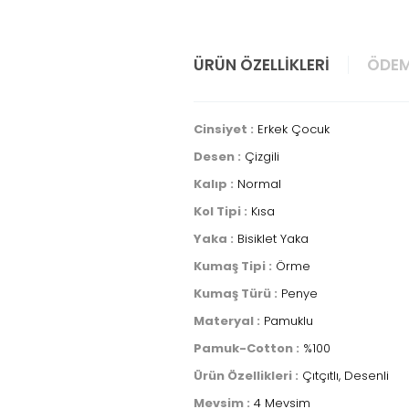
ÜRÜN ÖZELLIKLERI
ÖDEM
Cinsiyet :
Erkek Çocuk
Desen :
Çizgili
Kalıp :
Normal
Kol Tipi :
Kısa
Yaka :
Bisiklet Yaka
Kumaş Tipi :
Örme
Kumaş Türü :
Penye
Materyal :
Pamuklu
Pamuk-Cotton :
%100
Ürün Özellikleri :
Çıtçıtlı, Desenli
Mevsim :
4 Mevsim