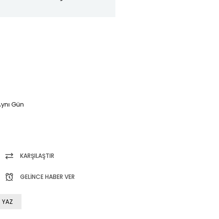
ynı Gün
KARŞILAŞTIR
GELINCE HABER VER
 YAZ