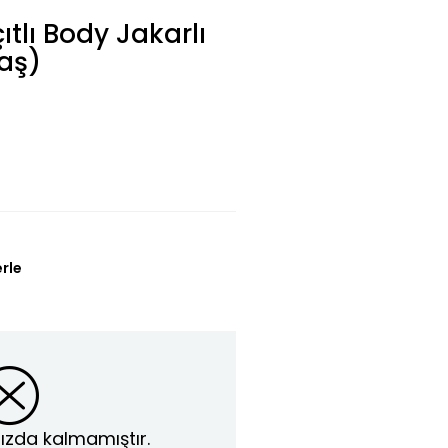
ıtlı Body Jakarlı
Yaş)
erle
ızda kalmamıştır.