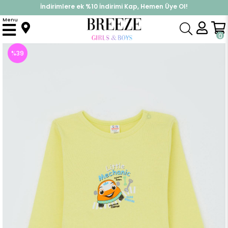
İndirimlere ek %10 İndirimi Kap, Hemen Üye Ol!
%30 Sepette Yaz İndirimi, Hemen Al!
Menu
Anasayfa
Pijama & İç Giyim
ERKEK
Zıbın
Erkek Bebek Çıtçıtlı Body KüçükTamirci Fıstık Yeşili (9 Ay-2 Yaş)
0
%
39
İndirim