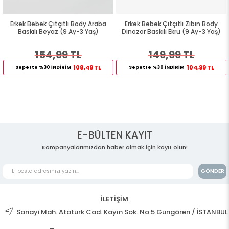
Erkek Bebek Çıtçıtlı Body Araba
Erkek Bebek Çıtçıtlı Zıbın Body
Baskılı Beyaz (9 Ay-3 Yaş)
Dinozor Baskılı Ekru (9 Ay-3 Yaş)
154,99 TL
149,99 TL
108,49 TL
104,99 TL
Sepette %30 İNDİRİM
Sepette %30 İNDİRİM
E-BÜLTEN KAYIT
Kampanyalarımızdan haber almak için kayıt olun!
GÖNDER
İLETİŞİM
Sanayi Mah. Atatürk Cad. Kayın Sok. No:5 Güngören / İSTANBUL