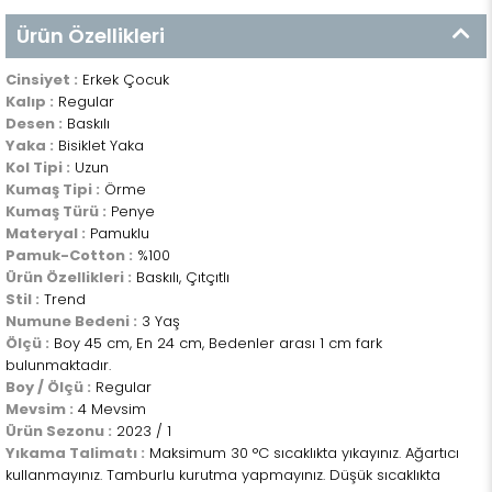
Ürün Özellikleri
Cinsiyet :
Erkek Çocuk
Kalıp :
Regular
Desen :
Baskılı
Yaka :
Bisiklet Yaka
Kol Tipi :
Uzun
Kumaş Tipi :
Örme
Kumaş Türü :
Penye
Materyal :
Pamuklu
Pamuk-Cotton :
%100
Ürün Özellikleri :
Baskılı, Çıtçıtlı
Stil :
Trend
Numune Bedeni :
3 Yaş
Ölçü :
Boy 45 cm, En 24 cm, Bedenler arası 1 cm fark
bulunmaktadır.
Boy / Ölçü :
Regular
Mevsim :
4 Mevsim
Ürün Sezonu :
2023 / 1
Yıkama Talimatı :
Maksimum 30 °C sıcaklıkta yıkayınız. Ağartıcı
kullanmayınız. Tamburlu kurutma yapmayınız. Düşük sıcaklıkta