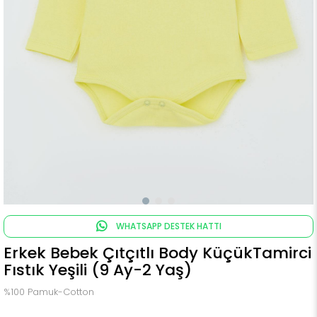
WHATSAPP DESTEK HATTI
Erkek Bebek Çıtçıtlı Body KüçükTamirci
Fıstık Yeşili (9 Ay-2 Yaş)
%100 Pamuk-Cotton