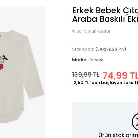
Erkek Bebek Çıtç
Araba Baskılı Ek
%100 Pamuk-Cotton
(E1027B.26-43)
Marka
:
Breeze
74,99 T
139,99 TL
12,50 TL
'den başlayan taksitl
Ürün stoklarım