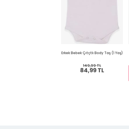
Erkek Bebek Çıtçtlı Body Taş (1 Yaş)
149,99 TL
84,99 TL