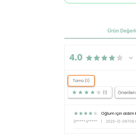
Ürün Değerl
4.0
Tümü (1)
(1)
Oğlum için aldım
D***** k*****
|
2023-12-06T09: