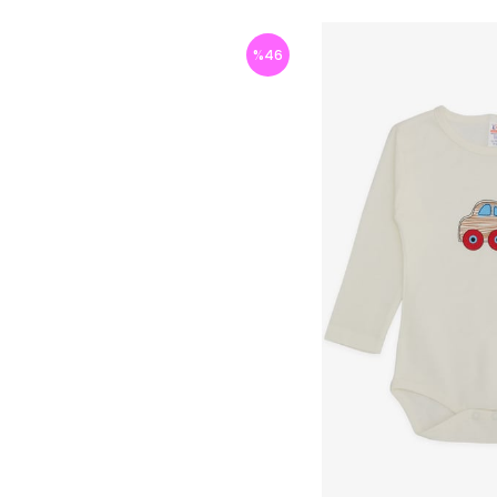
%
46
İndirim