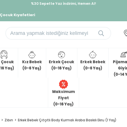
%30 Sepette Yaz İndirimi, Hemen Al!
İndirimlere ek %10 İndirimi Kap, Hemen Üye Ol!
 Çocuk Kıyafetleri
z Çocuk
Kız Bebek
Erkek Çocuk
Erkek Bebek
Pijama 
16 Yaş)
(0-6 Yaş)
(0-16 Yaş)
(0-6 Yaş)
Giy
(0-14 
Maksimum
Fiyat
(0-16 Yaş)
Zıbın
Erkek Bebek Çıtçıtlı Body Kurmalı Araba Baskılı Ekru (1 Yaş)