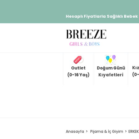
Hesaplı Fiyatlarla Sağlıklı Bebek
Kı
Outlet
Doğum Günü
(0-
(0-16 Yaş)
Kıyafetleri
Anasayfa
Pijama & İç Giyim
ERKEK