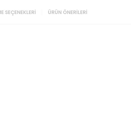
E SEÇENEKLERI
ÜRÜN ÖNERILERI