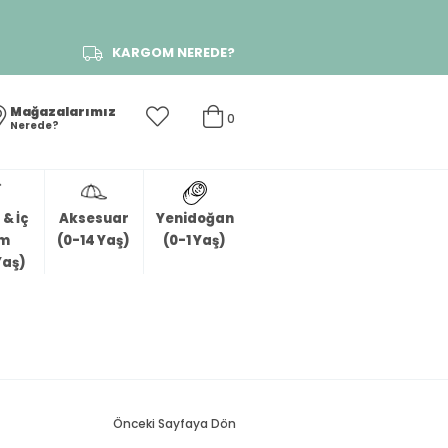
KARGOM NEREDE?
Mağazalarımız
0
Nerede?
& İç
Aksesuar
Yenidoğan
im
(0-14 Yaş)
(0-1 Yaş)
Yaş)
Önceki Sayfaya Dön