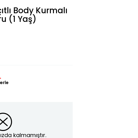
ıtlı Body Kurmalı
ru (1 Yaş)
L
erle
ızda kalmamıştır.