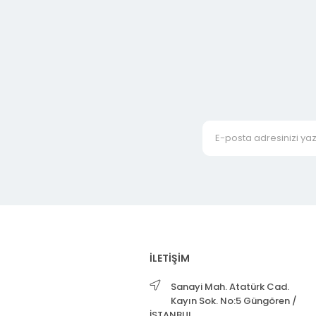
İLETİŞİM
Sanayi Mah. Atatürk Cad.
Kayın Sok. No:5 Güngören /
İSTANBUL