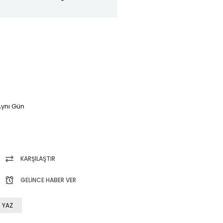
ynı Gün
KARŞILAŞTIR
GELINCE HABER VER
 YAZ