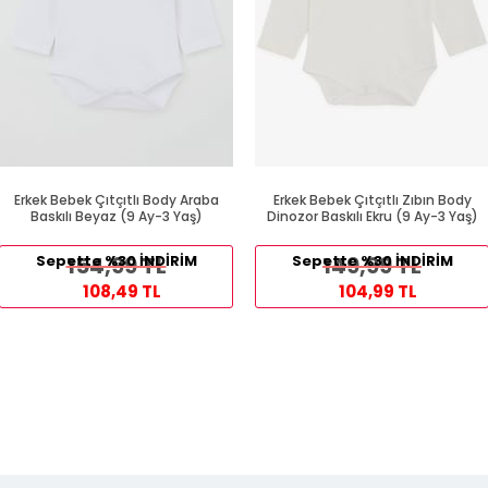
Erkek Bebek Çıtçıtlı Body Araba
Erkek Bebek Çıtçıtlı Zıbın Body
Baskılı Beyaz (9 Ay-3 Yaş)
Dinozor Baskılı Ekru (9 Ay-3 Yaş)
Sepette %30 İNDİRİM
154,99 TL
Sepette %30 İNDİRİM
149,99 TL
108,49 TL
104,99 TL