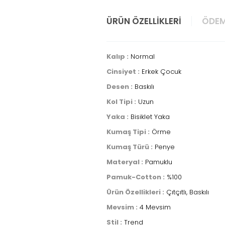
ÜRÜN ÖZELLIKLERI
ÖDEM
Kalıp :
Normal
Cinsiyet :
Erkek Çocuk
Desen :
Baskılı
Kol Tipi :
Uzun
Yaka :
Bisiklet Yaka
Kumaş Tipi :
Örme
Kumaş Türü :
Penye
Materyal :
Pamuklu
Pamuk-Cotton :
%100
Ürün Özellikleri :
Çıtçıtlı, Baskılı
Mevsim :
4 Mevsim
Stil :
Trend