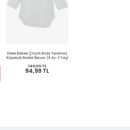
Erkek Bebek Çıtçıtlı Body Yaramaz
Erkek Bebek Çıtçıtlı Zıbın Bo
Köpekçik Baskılı Beyaz (9 Ay-2 Yaş)
Havalı Ayıcık Baskılı Saks Mavis
Yaş)
149,99 TL
94,99 TL
Sepette %30 İNDİRİM
164,99 TL
115,49 TL