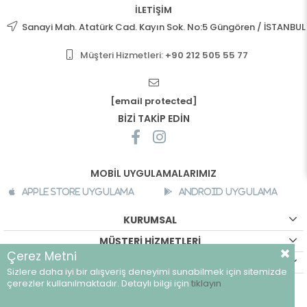
İLETİŞİM
Sanayi Mah. Atatürk Cad. Kayın Sok. No:5 Güngören / İSTANBUL
Müşteri Hizmetleri:
+90 212 505 55 77
[email protected]
BİZİ TAKİP EDİN
MOBİL UYGULAMALARIMIZ
Apple Store Uygulama
Android Uygulama
KURUMSAL
MÜŞTERİ HİZMETLERİ
Çerez Metni
ALIŞVERİŞ BİLGİLERİ
Sizlere daha iyi bir alışveriş deneyimi sunabilmek için sitemizde
©
breeze.com.tr - Tüm hakları saklıdır.
çerezler kullanılmaktadır. Detaylı bilgi için
tıklayın