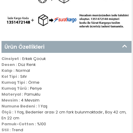
Ürün Özellikleri
Cinsiyet :
Erkek Çocuk
Desen :
Düz Renk
Kalıp :
Normal
Kol Tipi :
Sıfır
Kumaş Tipi :
Örme
Kumaş Türü :
Penye
Materyal :
Pamuklu
Mevsim :
4 Mevsim
Numune Bedeni :
1 Yaş
Ölçü :
1 Yaş, Bedenler arası 2 cm fark bulunmaktadır., Boy 42 cm,
En 22 cm
Pamuk-Cotton :
%100
Stil :
Trend