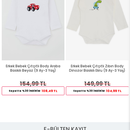
Erkek Bebek Çıtçıtlı Body Araba
Erkek Bebek Çıtçıtlı Zıbın Body
Baskılı Beyaz (9 Ay-3 Yaş)
Dinozor Baskılı Ekru (9 Ay-3 Yaş)
154,99 TL
149,99 TL
108,49 TL
104,99 TL
Sepette %30 İNDİRİM
Sepette %30 İNDİRİM
E-BÜLTEN KAYIT