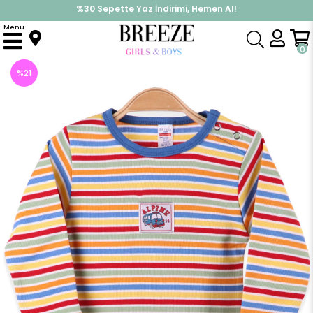
%30 Sepette Yaz İndirimi, Hemen Al!
İndirimlere ek %10 İndirimi Kap, Hemen Üye Ol!
Menu
Anasayfa
Pijama & İç Giyim
ERKEK
Zıbın
Erkek Bebek Çıtçıtlı Body Gökkuşağı Renkli (1 Yaş)
0
%
21
İndirim