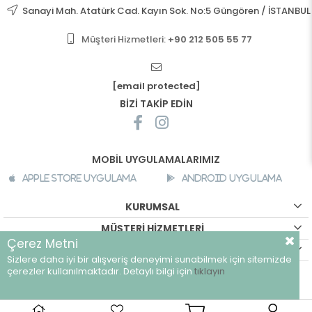
Sanayi Mah. Atatürk Cad. Kayın Sok. No:5 Güngören / İSTANBUL
Müşteri Hizmetleri:
+90 212 505 55 77
[email protected]
BİZİ TAKİP EDİN
MOBİL UYGULAMALARIMIZ
Apple Store Uygulama
Android Uygulama
KURUMSAL
MÜŞTERİ HİZMETLERİ
Çerez Metni
ALIŞVERİŞ BİLGİLERİ
Sizlere daha iyi bir alışveriş deneyimi sunabilmek için sitemizde
©
breeze.com.tr - Tüm hakları saklıdır.
çerezler kullanılmaktadır. Detaylı bilgi için
tıklayın