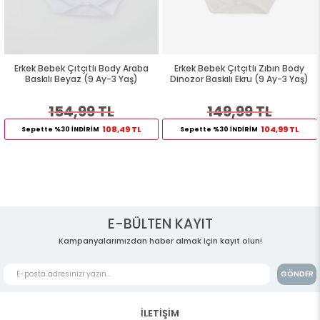
Erkek Bebek Çıtçıtlı Body Araba
Erkek Bebek Çıtçıtlı Zıbın Body
Baskılı Beyaz (9 Ay-3 Yaş)
Dinozor Baskılı Ekru (9 Ay-3 Yaş)
154,99 TL
149,99 TL
108,49 TL
104,99 TL
Sepette %30 İNDİRİM
Sepette %30 İNDİRİM
E-BÜLTEN KAYIT
Kampanyalarımızdan haber almak için kayıt olun!
GÖNDER
İLETİŞİM