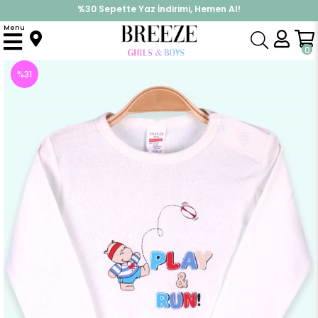
%30 Sepette Yaz İndirimi, Hemen Al!
İndirimlere ek %10 İndirimi Kap, Hemen Üye Ol!
Menu
Anasayfa
Pijama & İç Giyim
ERKEK
Zıbın
Erkek Bebek Çıtçıtlı Body Play(1.5 Yaş)
0
%
31
İndirim