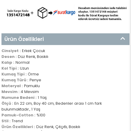
Ürün Özellikleri
Cinsiyet :
Erkek Çocuk
Desen :
Düz Renk, Baskılı
Kalıp :
Normal
Kol Tipi :
Uzun
Kumaş Tipi :
Örme
Kumaş Türü :
Penye
Materyal :
Pamuklu
Mevsim :
4 Mevsim
Numune Bedeni :
1 Yaş
Ölçü :
En 22 cm, Boy 40 cm, Bedenler arası 1 cm fark
bulunmaktadır., 1 Yaş
Pamuk-Cotton :
%100
Stil :
Trend
Ürün Özellikleri :
Düz Renk, Çıtçıtlı, Baskılı