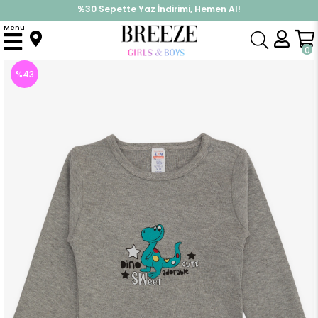
%30 Sepette Yaz İndirimi, Hemen Al!
İndirimlere ek %10 İndirimi Kap, Hemen Üye Ol!
Menu
Anasayfa
Pijama & İç Giyim
ERKEK
Zıbın
Erkek Bebek Çıtçıtlı Body Sevimli Dinozor Baskılı Koyu Gri Melanj (1 Yaş)
0
%
43
İndirim