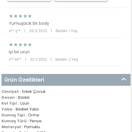
Yumuşacık bir body
e** ş**
|
29.12.2023
|
Beden: 1 Yaş
iyi bir urun
z** M**
|
23.11.2023
|
Beden: 2 YAŞ
Ürün Özellikleri
Cinsiyet :
Erkek Çocuk
Desen :
Baskılı
Kol Tipi :
Uzun
Yaka :
Bisiklet Yaka
Kumaş Tipi :
Örme
Kumaş Türü :
Penye
Materyal :
Pamuklu