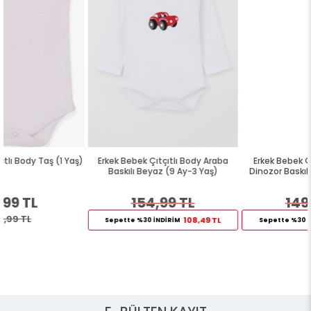
ş)
Erkek Bebek Çıtçıtlı Body Araba
Erkek Bebek Çıtçıtlı Zıbın Body
Baskılı Beyaz (9 Ay-3 Yaş)
Dinozor Baskılı Ekru (9 Ay-3 Yaş)
154,99 TL
149,99 TL
108,49 TL
104,99 TL
Sepette %30 İNDİRİM
Sepette %30 İNDİRİM