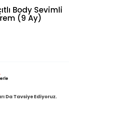
ıtlı Body Sevimli
Krem (9 Ay)
L
erle
ı Da Tavsiye Ediyoruz.