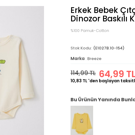
Erkek Bebek Çıtç
Dinozor Baskılı 
%100 Pamuk-Cotton
(E1027B.10-154)
Marka
:
Breeze
64,99 T
114,99 TL
10,83 TL
'den başlayan taksitl
Bu Ürünün Yanında Bunlar