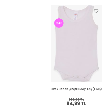
%43
Erkek Bebek Çıtçtlı Body Taş (1 Yaş)
149,99 TL
84,99 TL