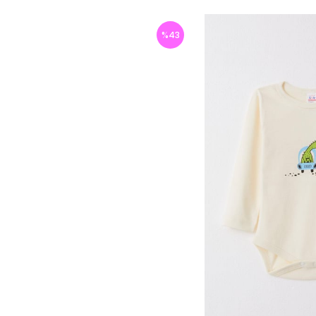
%
43
İndirim