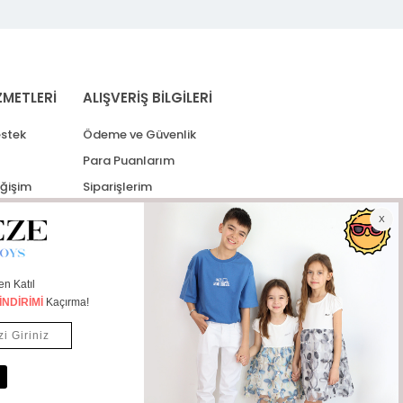
ZMETLERİ
ALIŞVERİŞ BİLGİLERİ
stek
Ödeme ve Güvenlik
Para Puanlarım
eğişim
Siparişlerim
lerim
Kargo Takip
İade Taleplerim