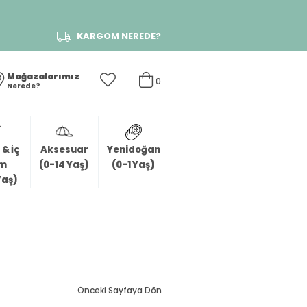
KARGOM NEREDE?
Mağazalarımız
0
Nerede?
& İç
Aksesuar
Yenidoğan
im
(0-14 Yaş)
(0-1 Yaş)
Yaş)
Önceki Sayfaya Dön