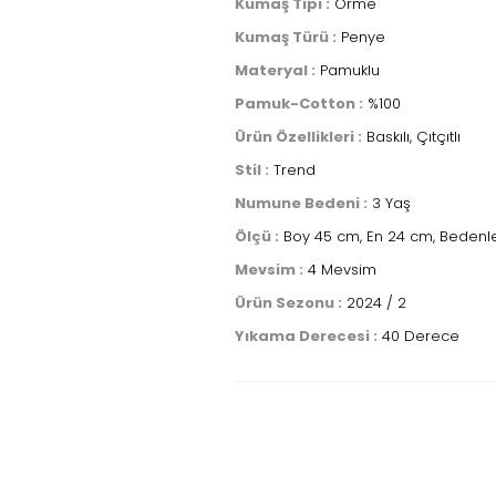
Kumaş Tipi :
Örme
Kumaş Türü :
Penye
Materyal :
Pamuklu
Pamuk-Cotton :
%100
Ürün Özellikleri :
Baskılı, Çıtçıtlı
Stil :
Trend
Numune Bedeni :
3 Yaş
Ölçü :
Boy 45 cm, En 24 cm, Bedenler
Mevsim :
4 Mevsim
Ürün Sezonu :
2024 / 2
Yıkama Derecesi :
40 Derece