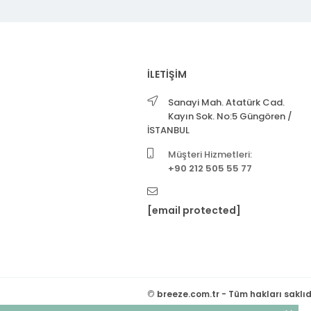
İLETİŞİM
Sanayi Mah. Atatürk Cad.
Kayın Sok. No:5 Güngören /
İSTANBUL
Müşteri Hizmetleri:
+90 212 505 55 77
[email protected]
©
breeze.com.tr - Tüm hakları saklıd