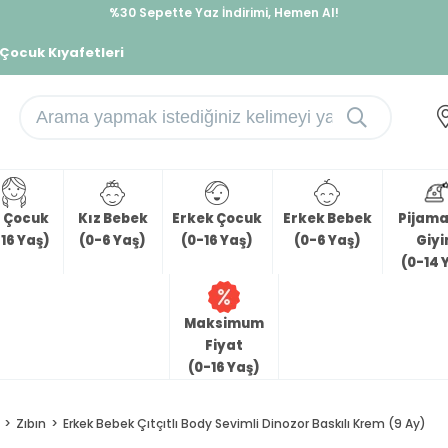
%30 Sepette Yaz İndirimi, Hemen Al!
İndirimlere ek %10 İndirimi Kap, Hemen Üye Ol!
 Çocuk Kıyafetleri
z Çocuk
Kız Bebek
Erkek Çocuk
Erkek Bebek
Pijama 
16 Yaş)
(0-6 Yaş)
(0-16 Yaş)
(0-6 Yaş)
Giy
(0-14 
Maksimum
Fiyat
(0-16 Yaş)
Zıbın
Erkek Bebek Çıtçıtlı Body Sevimli Dinozor Baskılı Krem (9 Ay)