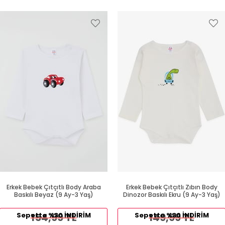
Erkek Bebek Çıtçıtlı Body Araba
Erkek Bebek Çıtçıtlı Zıbın Body
Baskılı Beyaz (9 Ay-3 Yaş)
Dinozor Baskılı Ekru (9 Ay-3 Yaş)
Sepette %30 İNDİRİM
154,99 TL
Sepette %30 İNDİRİM
149,99 TL