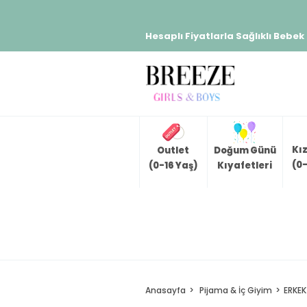
Hesaplı Fiyatlarla Sağlıklı Bebek
Kı
Outlet
Doğum Günü
(0-
(0-16 Yaş)
Kıyafetleri
Anasayfa
Pijama & İç Giyim
ERKEK