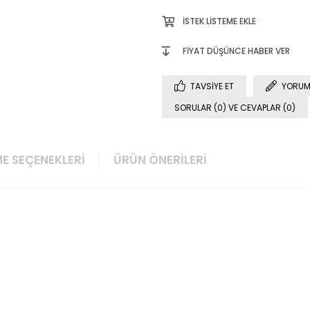
İSTEK LISTEME EKLE
FIYAT DÜŞÜNCE HABER VER
TAVSIYE ET
YORUM
SORULAR (0) VE CEVAPLAR (0)
E SEÇENEKLERI
ÜRÜN ÖNERILERI