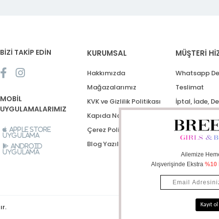
BİZİ TAKİP EDİN
KURUMSAL
MÜŞTERİ Hİ
Hakkımızda
Whatsapp De
Mağazalarımız
Teslimat
MOBİL
KVK ve Gizlilik Politikası
İptal, İade, D
UYGULAMALARIMIZ
Kapıda Nakit Ödeme
Destek Talep
Çerez Politikası
Apple Store
Uygulama
Blog Yazıları
Android
Uygulama
ır.