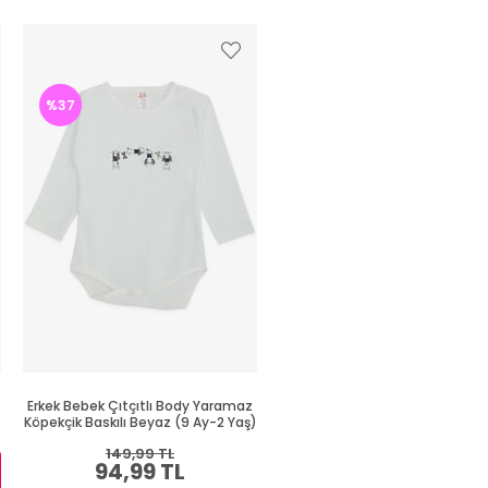
%37
Erkek Bebek Çıtçıtlı Body Yaramaz
Erkek Bebek Çıtçıtlı Zıbın Bo
Köpekçik Baskılı Beyaz (9 Ay-2 Yaş)
Havalı Ayıcık Baskılı Saks Mavis
Yaş)
149,99 TL
94,99 TL
Sepette %30 İNDİRİM
164,99 TL