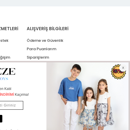
ZMETLERİ
ALIŞVERİŞ BİLGİLERİ
stek
Ödeme ve Güvenlik
Para Puanlarım
eğişim
Siparişlerim
lerim
Kargo Takip
İade Taleplerim