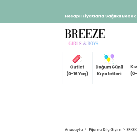
Hesaplı Fiyatlarla Sağlıklı Bebek
Kı
Outlet
Doğum Günü
(0-
(0-16 Yaş)
Kıyafetleri
Anasayfa
Pijama & İç Giyim
ERKEK