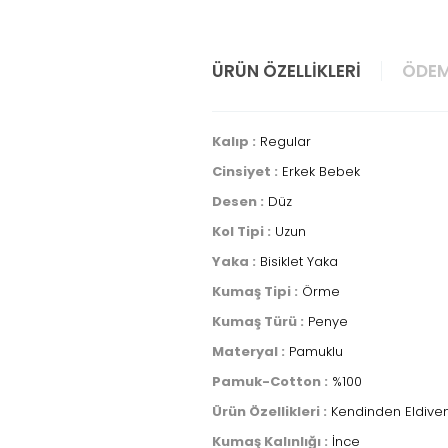
ÜRÜN ÖZELLIKLERI
ÖDEM
Kalıp :
Regular
Cinsiyet :
Erkek Bebek
Desen :
Düz
Kol Tipi :
Uzun
Yaka :
Bisiklet Yaka
Kumaş Tipi :
Örme
Kumaş Türü :
Penye
Materyal :
Pamuklu
Pamuk-Cotton :
%100
Ürün Özellikleri :
Kendinden Eldivenli
Kumaş Kalınlığı :
İnce