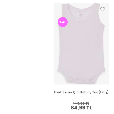
%43
Erkek Bebek Çıtçtlı Body Taş (1 Yaş)
149,99 TL
84,99 TL