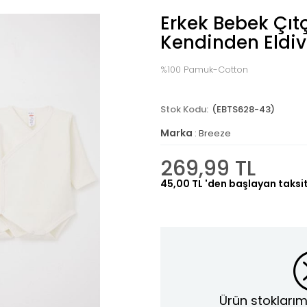
Erkek Bebek Çıtçı
Kendinden Eldive
%100 Pamuk-Cotton
(EBTS628-43)
Marka
:
Breeze
269,99 TL
45,00 TL
'den başlayan taksit
Ürün stoklarım