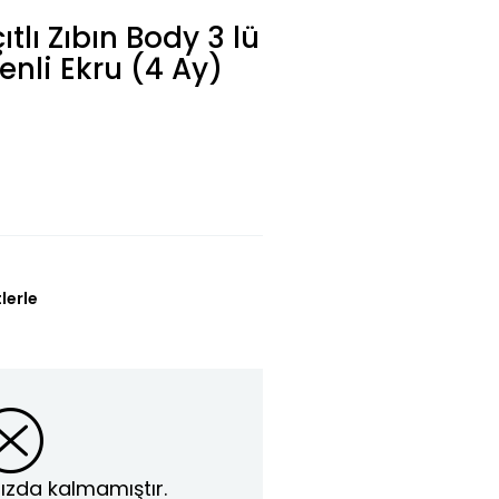
tlı Zıbın Body 3 lü
nli Ekru (4 Ay)
lerle
ızda kalmamıştır.