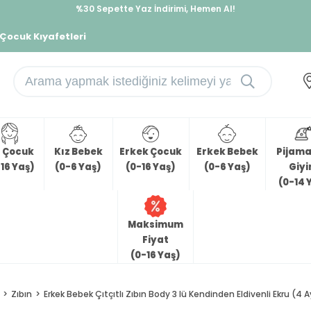
%30 Sepette Yaz İndirimi, Hemen Al!
İndirimlere ek %10 İndirimi Kap, Hemen Üye Ol!
 Çocuk Kıyafetleri
z Çocuk
Kız Bebek
Erkek Çocuk
Erkek Bebek
Pijama 
16 Yaş)
(0-6 Yaş)
(0-16 Yaş)
(0-6 Yaş)
Giy
(0-14 
Maksimum
Fiyat
(0-16 Yaş)
Zıbın
Erkek Bebek Çıtçıtlı Zıbın Body 3 lü Kendinden Eldivenli Ekru (4 A