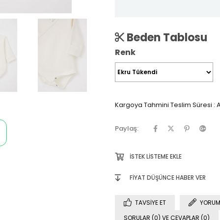
Beden Tablosu
Renk
Kargoya Tahmini Teslim Süresi
:
A
Paylaş:
İSTEK LISTEME EKLE
FIYAT DÜŞÜNCE HABER VER
TAVSIYE ET
YORUM
SORULAR (0) VE CEVAPLAR (0)