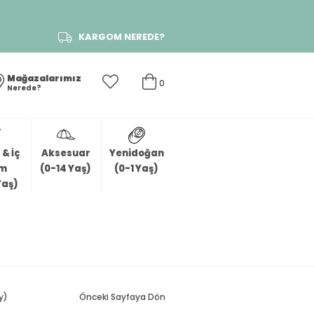
KARGOM NEREDE?
Mağazalarımız
0
Nerede?
& İç
Aksesuar
Yenidoğan
im
(0-14 Yaş)
(0-1 Yaş)
Yaş)
y)
Önceki Sayfaya Dön