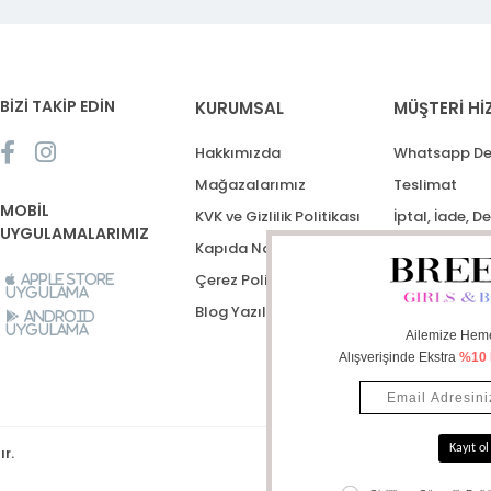
BİZİ TAKİP EDİN
KURUMSAL
MÜŞTERİ Hİ
Hakkımızda
Whatsapp De
Mağazalarımız
Teslimat
MOBİL
KVK ve Gizlilik Politikası
İptal, İade, D
UYGULAMALARIMIZ
Kapıda Nakit Ödeme
Destek Talep
Çerez Politikası
Apple Store
Uygulama
Blog Yazıları
Android
Uygulama
ır.