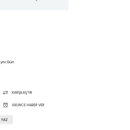
ynı Gün
KARŞILAŞTIR
GELINCE HABER VER
 YAZ