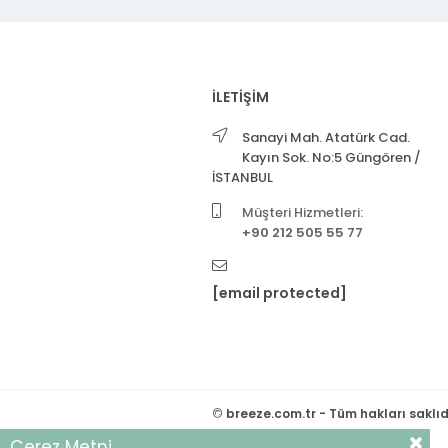
İLETİŞİM
Sanayi Mah. Atatürk Cad.
Kayın Sok. No:5 Güngören /
İSTANBUL
Müşteri Hizmetleri:
+90 212 505 55 77
[email protected]
©
breeze.com.tr - Tüm hakları saklıd
Çerez Metni