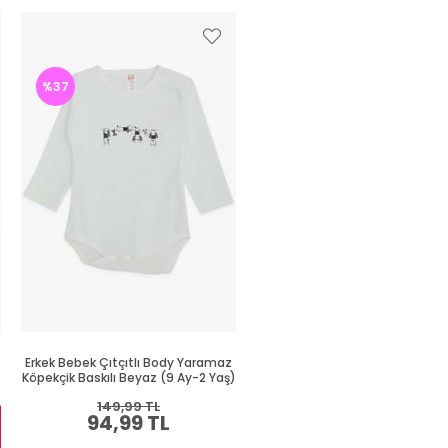
%37
Erkek Bebek Çıtçıtlı Body Yaramaz
Erkek Bebek Çıtçıtlı Zıbın Bo
Köpekçik Baskılı Beyaz (9 Ay-2 Yaş)
Havalı Ayıcık Baskılı Saks Mavis
Yaş)
149,99 TL
94,99 TL
Sepette %30 İNDİRİM
164,99 TL
115,49 TL