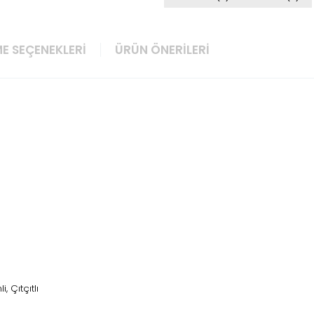
E SEÇENEKLERI
ÜRÜN ÖNERILERI
, Çıtçıtlı