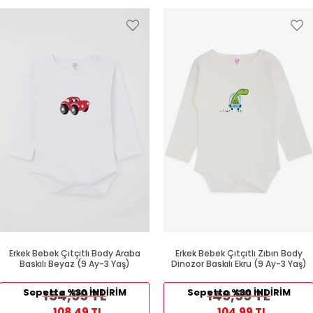
Erkek Bebek Çıtçıtlı Body Araba
Erkek Bebek Çıtçıtlı Zıbın Body
Baskılı Beyaz (9 Ay-3 Yaş)
Dinozor Baskılı Ekru (9 Ay-3 Yaş)
Sepette %30 İNDİRİM
154,99 TL
Sepette %30 İNDİRİM
149,99 TL
108,49 TL
104,99 TL