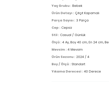
Yaş Grubu :
Bebek
Ürün Detayı :
Çıtçıt Kapamalı
Parça Sayısı :
3 Parça
Cep :
Cepsiz
Stil :
Casual / Günlük
Ölçü :
4 Ay, Boy 40 cm, En 24 cm, B
Mevsim :
4 Mevsim
Ürün Sezonu :
2024 / 4
Boy / Ölçü :
Standart
Yıkama Derecesi :
40 Derece