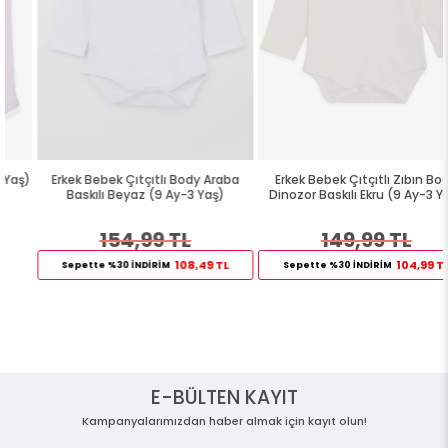
Erkek Bebek Çıtçıtlı Body Araba
Erkek Bebek Çıtçıtlı Zıbın Body
Baskılı Beyaz (9 Ay-3 Yaş)
Dinozor Baskılı Ekru (9 Ay-3 Yaş)
154,99 TL
149,99 TL
108,49 TL
104,99 TL
Sepette %30 İNDİRİM
Sepette %30 İNDİRİM
E-BÜLTEN KAYIT
Kampanyalarımızdan haber almak için kayıt olun!