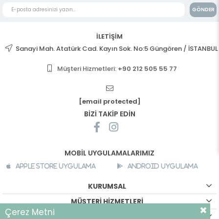
GÖNDER
İLETİŞİM
Sanayi Mah. Atatürk Cad. Kayın Sok. No:5 Güngören / İSTANBUL
Müşteri Hizmetleri:
+90 212 505 55 77
[email protected]
BİZİ TAKİP EDİN
MOBİL UYGULAMALARIMIZ
Apple Store Uygulama
Android Uygulama
KURUMSAL
MÜŞTERİ HİZMETLERİ
Çerez Metni
ALIŞVERİŞ BİLGİLERİ