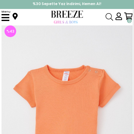
%30 Sepette Yaz İndirimi, Hemen Al!
İndirimlere ek %10 İndirimi Kap, Hemen Üye Ol!
Menu
Anasayfa
Pijama & İç Giyim
ERKEK
Zıbın
Erkek Bebek Çıtçıtlı Zıbın Body Basic Somon (9 Ay-2 Yaş)
0
%
43
İndirim