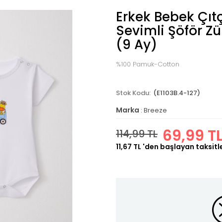
Erkek Bebek Çıtç
Sevimli Şöför Zü
(9 Ay)
%100 Pamuk-Cotton
(E1103B.4-127)
Marka
:
Breeze
69,99 T
114,99 TL
11,67 TL
'den başlayan taksitl