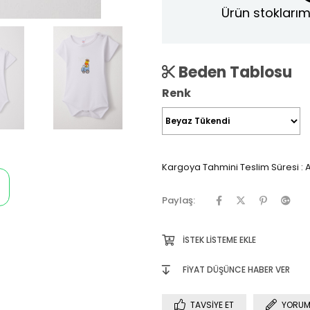
Ürün stoklarım
Beden Tablosu
Renk
Kargoya Tahmini Teslim Süresi
:
A
Paylaş:
İSTEK LISTEME EKLE
FIYAT DÜŞÜNCE HABER VER
TAVSIYE ET
YORUM