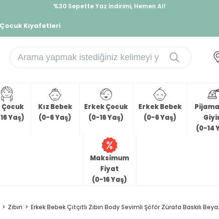
%30 Sepette Yaz İndirimi, Hemen Al!
İndirimlere ek %10 İndirimi Kap, Hemen Üye Ol!
 Çocuk Kıyafetleri
z Çocuk
Kız Bebek
Erkek Çocuk
Erkek Bebek
Pijama 
16 Yaş)
(0-6 Yaş)
(0-16 Yaş)
(0-6 Yaş)
Giy
(0-14 
Maksimum
Fiyat
(0-16 Yaş)
Zıbın
Erkek Bebek Çıtçıtlı Zıbın Body Sevimli Şöför Zürafa Baskılı Beya