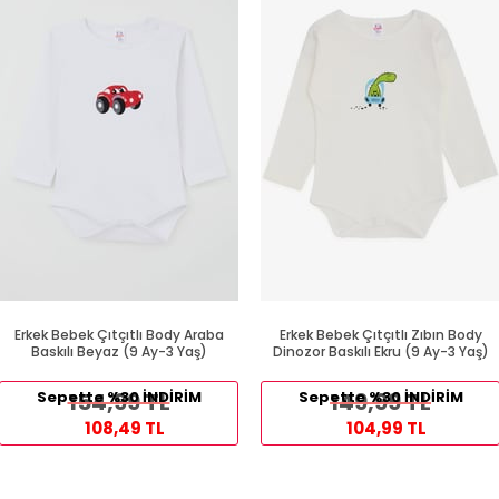
Erkek Bebek Çıtçıtlı Body Araba
Erkek Bebek Çıtçıtlı Zıbın Body
Baskılı Beyaz (9 Ay-3 Yaş)
Dinozor Baskılı Ekru (9 Ay-3 Yaş)
Sepette %30 İNDİRİM
154,99 TL
Sepette %30 İNDİRİM
149,99 TL
108,49 TL
104,99 TL