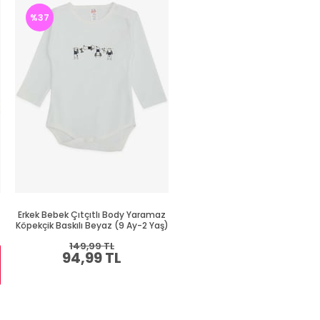
%37
Erkek Bebek Çıtçıtlı Body Yaramaz
Erkek Bebek Çıtçıtlı Zıbın Bo
Köpekçik Baskılı Beyaz (9 Ay-2 Yaş)
Havalı Ayıcık Baskılı Saks Mavis
Yaş)
149,99 TL
94,99 TL
Sepette %30 İNDİRİM
164,99 TL
115,49 TL