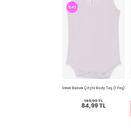
%43
Erkek Bebek Çıtçtlı Body Taş (1 Yaş)
149,99 TL
84,99 TL