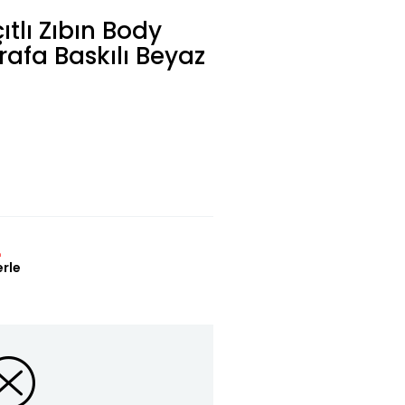
ıtlı Zıbın Body
rafa Baskılı Beyaz
L
erle