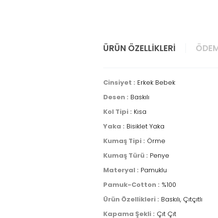
ÜRÜN ÖZELLIKLERI
ÖDEM
Cinsiyet :
Erkek Bebek
Desen :
Baskılı
Kol Tipi :
Kısa
Yaka :
Bisiklet Yaka
Kumaş Tipi :
Örme
Kumaş Türü :
Penye
Materyal :
Pamuklu
Pamuk-Cotton :
%100
Ürün Özellikleri :
Baskılı, Çıtçıtlı
Kapama Şekli :
Çıt Çıt