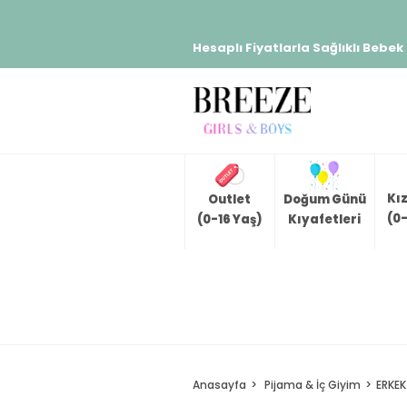
Hesaplı Fiyatlarla Sağlıklı Bebek
Kı
Outlet
Doğum Günü
(0-
(0-16 Yaş)
Kıyafetleri
Anasayfa
Pijama & İç Giyim
ERKEK