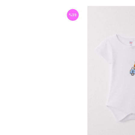
%
39
İndirim