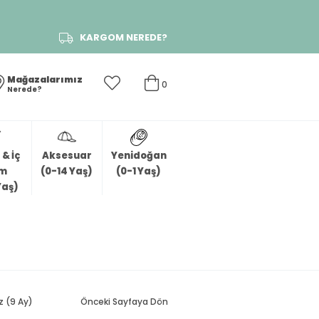
KARGOM NEREDE?
Mağazalarımız
0
Nerede?
& İç
Aksesuar
Yenidoğan
im
(0-14 Yaş)
(0-1 Yaş)
Yaş)
z (9 Ay)
Önceki Sayfaya Dön