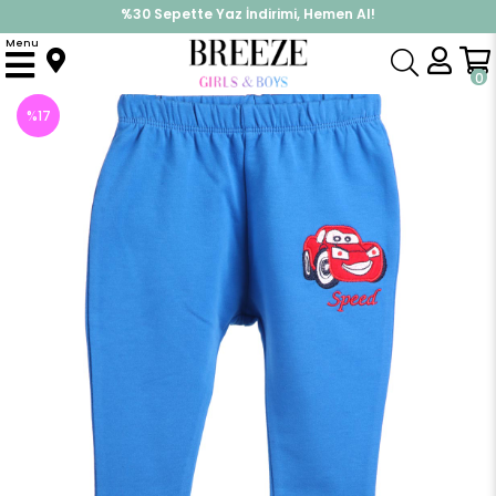
%30 Sepette Yaz İndirimi, Hemen Al!
İndirimlere ek %10 İndirimi Kap, Hemen Üye Ol!
Menu
Anasayfa
Erkek Bebek
Alt Giyim
Eşofman Altı
Erkek Bebek Eşofman Altı Arabalı Mavi (1 Yaş)
0
%
17
İndirim