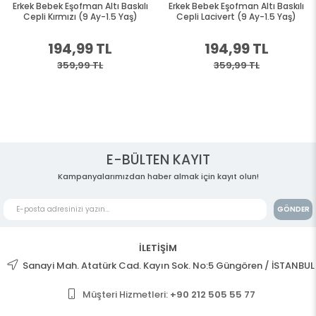
Erkek Bebek Eşofman Altı Baskılı
Erkek Bebek Eşofman Altı Baskılı
Cepli Kırmızı (9 Ay-1.5 Yaş)
Cepli Lacivert (9 Ay-1.5 Yaş)
194,99 TL
194,99 TL
359,99 TL
359,99 TL
E-BÜLTEN KAYIT
Kampanyalarımızdan haber almak için kayıt olun!
GÖNDER
İLETİŞİM
Sanayi Mah. Atatürk Cad. Kayın Sok. No:5 Güngören / İSTANBUL
Müşteri Hizmetleri:
+90 212 505 55 77