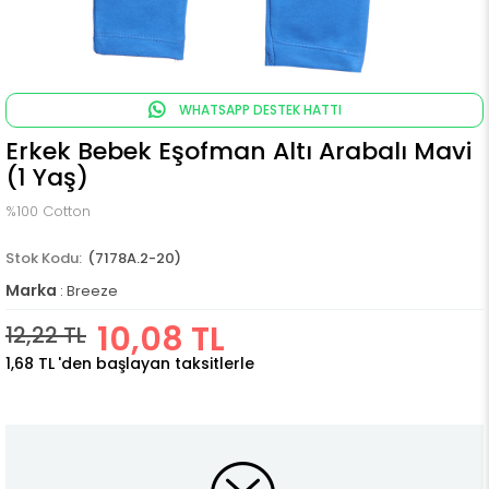
WHATSAPP DESTEK HATTI
Erkek Bebek Eşofman Altı Arabalı Mavi
(1 Yaş)
%100 Cotton
(7178A.2-20)
Marka
:
Breeze
10,08 TL
12,22 TL
1,68 TL
'den başlayan taksitlerle