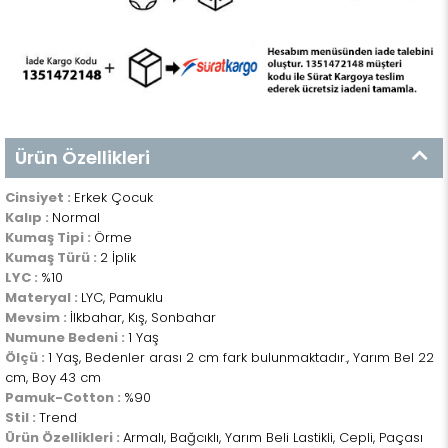
Ürün Özellikleri
Cinsiyet :
Erkek Çocuk
Kalıp :
Normal
Kumaş Tipi :
Örme
Kumaş Türü :
2 İplik
LYC :
%10
Materyal :
LYC, Pamuklu
Mevsim :
İlkbahar, Kış, Sonbahar
Numune Bedeni :
1 Yaş
Ölçü :
1 Yaş, Bedenler arası 2 cm fark bulunmaktadır., Yarım Bel 22
cm, Boy 43 cm
Pamuk-Cotton :
%90
Stil :
Trend
Ürün Özellikleri :
Armalı, Bağcıklı, Yarım Beli Lastikli, Cepli, Paçası