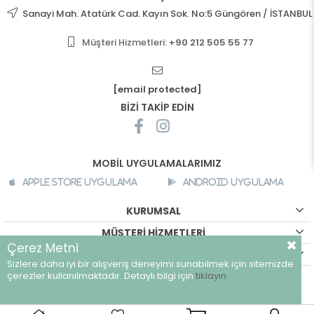
Sanayi Mah. Atatürk Cad. Kayın Sok. No:5 Güngören / İSTANBUL
Müşteri Hizmetleri:
+90 212 505 55 77
[email protected]
BİZİ TAKİP EDİN
MOBİL UYGULAMALARIMIZ
Apple Store Uygulama
Android Uygulama
KURUMSAL
MÜŞTERİ HİZMETLERİ
Çerez Metni
ALIŞVERİŞ BİLGİLERİ
Sizlere daha iyi bir alışveriş deneyimi sunabilmek için sitemizde
©
breeze.com.tr - Tüm hakları saklıdır.
çerezler kullanılmaktadır. Detaylı bilgi için
tıklayın