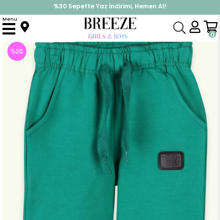
%30 Sepette Yaz İndirimi, Hemen Al!
İndirimlere ek %10 İndirimi Kap, Hemen Üye Ol!
Menu
Anasayfa
Erkek Bebek
Alt Giyim
Eşofman Altı
Erkek Bebek Eşofman Altı Basic Armalı Yeşil (1 Yaş)
0
%
20
İndirim