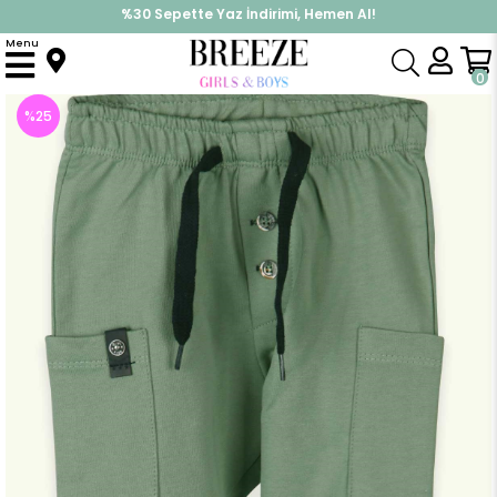
%30 Sepette Yaz İndirimi, Hemen Al!
İndirimlere ek %10 İndirimi Kap, Hemen Üye Ol!
Menu
Anasayfa
Erkek Bebek
Alt Giyim
Eşofman Altı
Erkek Bebek Eşofman Altı Basic Cepli Yeşil (9 Ay)
0
%
25
İndirim