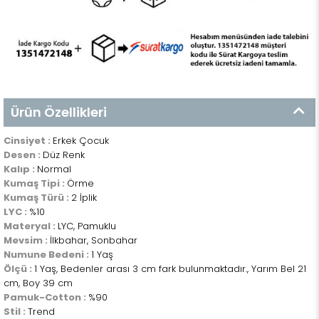
Ürün Özellikleri
Cinsiyet :
Erkek Çocuk
Desen :
Düz Renk
Kalıp :
Normal
Kumaş Tipi :
Örme
Kumaş Türü :
2 İplik
LYC :
%10
Materyal :
LYC, Pamuklu
Mevsim :
İlkbahar, Sonbahar
Numune Bedeni :
1 Yaş
Ölçü :
1 Yaş, Bedenler arası 3 cm fark bulunmaktadır., Yarım Bel 21
cm, Boy 39 cm
Pamuk-Cotton :
%90
Stil :
Trend