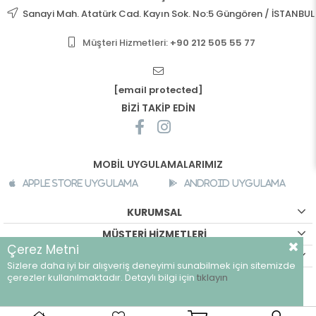
Sanayi Mah. Atatürk Cad. Kayın Sok. No:5 Güngören / İSTANBUL
Müşteri Hizmetleri:
+90 212 505 55 77
[email protected]
BİZİ TAKİP EDİN
MOBİL UYGULAMALARIMIZ
Apple Store Uygulama
Android Uygulama
KURUMSAL
MÜŞTERİ HİZMETLERİ
Çerez Metni
ALIŞVERİŞ BİLGİLERİ
Sizlere daha iyi bir alışveriş deneyimi sunabilmek için sitemizde
©
breeze.com.tr - Tüm hakları saklıdır.
çerezler kullanılmaktadır. Detaylı bilgi için
tıklayın