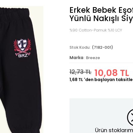
Erkek Bebek Eşof
Yünlü Nakışlı Si
%90 Cotton-Pamuk %10 LCY
(7182-001)
Marka
:
Breeze
10,08 TL
12,73 TL
1,68 TL
'den başlayan taksitle
Ürün stoklarım