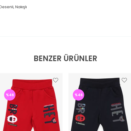
Desenli, Nakışlı
BENZER ÜRÜNLER
%46
%46