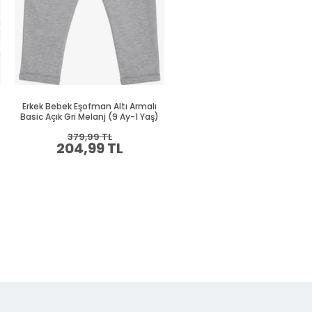
Erkek Bebek Eşofman Altı Armalı
Erkek Bebek Eşofman Altı Arma
Basic Açık Gri Melanj (9 Ay-1 Yaş)
Basic Lacivert (9 Ay-1.5 Yaş
379,99 TL
394,99 TL
204,99 TL
214,99 TL