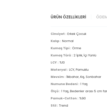
ÜRÜN ÖZELLIKLERI
ÖDEM
Cinsiyet :
Erkek Çocuk
Kalıp :
Normal
Kumaş Tipi :
Örme
Kumaş Türü :
2 İplik, İçi Yünlü
LCY :
%10
Materyal :
LCY, Pamuklu
Mevsim :
İlkbahar, Kış, Sonbahar
Numune Bedeni :
1 Yaş
Ölçü :
1 Yaş, Bedenler arası 5 cm fa
Pamuk-Cotton :
%90
Stil :
Trend