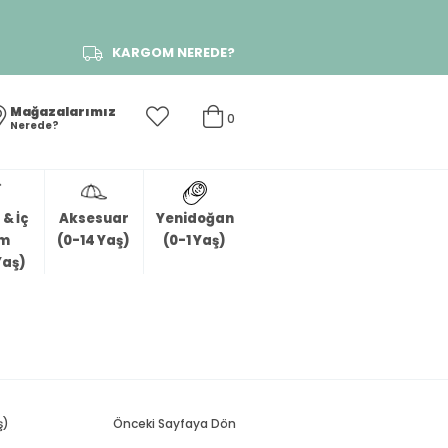
KARGOM NEREDE?
Mağazalarımız
0
Nerede?
& İç
Aksesuar
Yenidoğan
im
(0-14 Yaş)
(0-1 Yaş)
Yaş)
ş)
Önceki Sayfaya Dön