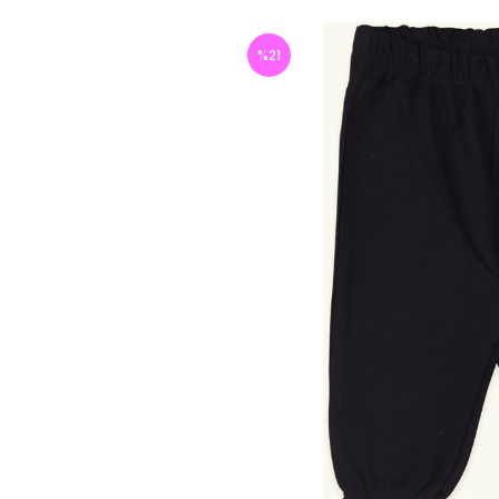
%
21
İndirim