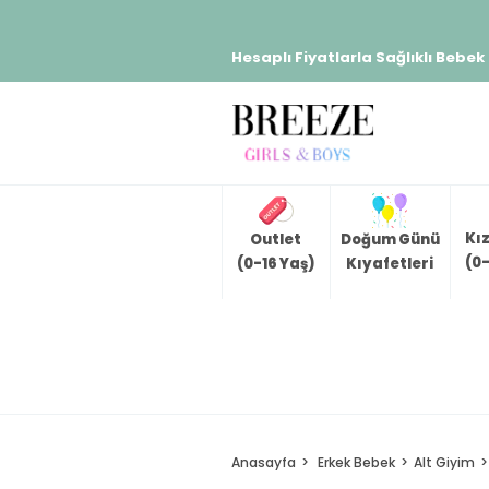
Hesaplı Fiyatlarla Sağlıklı Bebek
Kı
Outlet
Doğum Günü
(0-
(0-16 Yaş)
Kıyafetleri
Anasayfa
Erkek Bebek
Alt Giyim