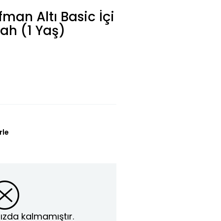
man Altı Basic İçi
yah (1 Yaş)
rle
ızda kalmamıştır.