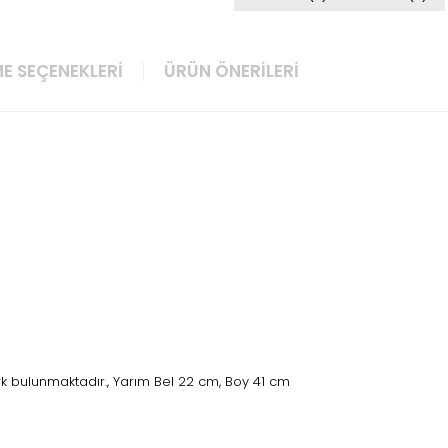
E SEÇENEKLERI
ÜRÜN ÖNERILERI
rk bulunmaktadır., Yarım Bel 22 cm, Boy 41 cm