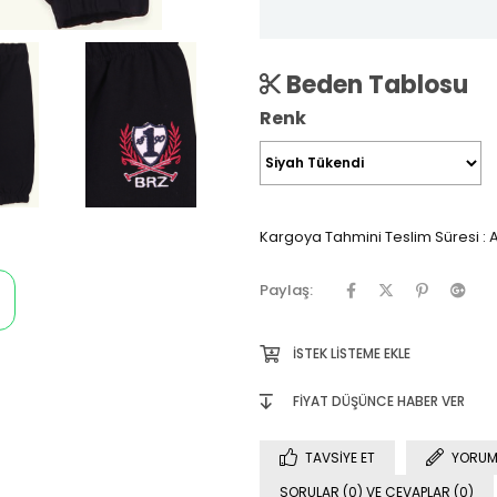
Beden Tablosu
Renk
Kargoya Tahmini Teslim Süresi
:
A
Paylaş:
İSTEK LISTEME EKLE
FIYAT DÜŞÜNCE HABER VER
TAVSIYE ET
YORUM
SORULAR (0) VE CEVAPLAR (0)