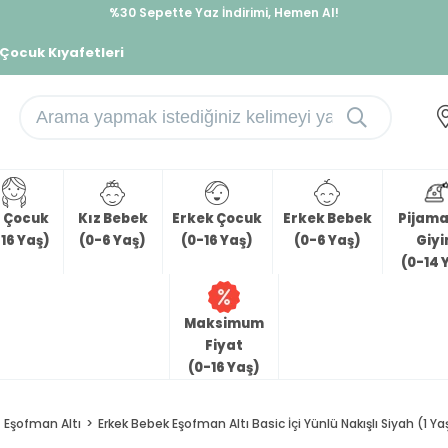
%30 Sepette Yaz İndirimi, Hemen Al!
İndirimlere ek %10 İndirimi Kap, Hemen Üye Ol!
 Çocuk Kıyafetleri
z Çocuk
Kız Bebek
Erkek Çocuk
Erkek Bebek
Pijama 
16 Yaş)
(0-6 Yaş)
(0-16 Yaş)
(0-6 Yaş)
Giy
(0-14 
Maksimum
Fiyat
(0-16 Yaş)
Eşofman Altı
Erkek Bebek Eşofman Altı Basic İçi Yünlü Nakışlı Siyah (1 Ya