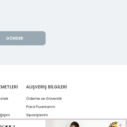
GÖNDER
ZMETLERİ
ALIŞVERİŞ BİLGİLERİ
stek
Ödeme ve Güvenlik
Para Puanlarım
eğişim
Siparişlerim
lerim
Kargo Takip