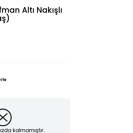
man Altı Nakışlı
aş)
erle
ızda kalmamıştır.