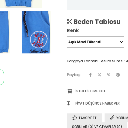
Beden Tablosu
Renk
Kargoya Tahmini Teslim Süresi
:
A
Paylaş:
İSTEK LISTEME EKLE
FIYAT DÜŞÜNCE HABER VER
TAVSIYE ET
YORUM
SORULAR (0) VE CEVAPLAR (0)