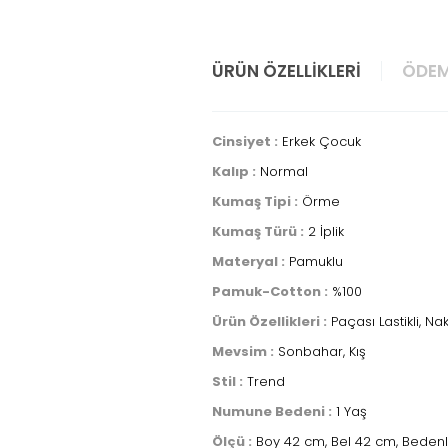
ÜRÜN ÖZELLIKLERI
ÖDEM
Cinsiyet :
Erkek Çocuk
Kalıp :
Normal
Kumaş Tipi :
Örme
Kumaş Türü :
2 İplik
Materyal :
Pamuklu
Pamuk-Cotton :
%100
Ürün Özellikleri :
Paçası Lastikli, Nakış
Mevsim :
Sonbahar, Kış
Stil :
Trend
Numune Bedeni :
1 Yaş
Ölçü :
Boy 42 cm, Bel 42 cm, Bedenle