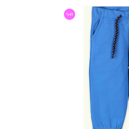
%
41
İndirim