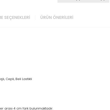
E SEÇENEKLERI
ÜRÜN ÖNERILERI
lı, Cepli, Beli Lastikli
r arası 4 cm fark bulunmaktadır.