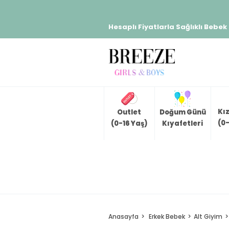
Hesaplı Fiyatlarla Sağlıklı Bebek
Kı
Outlet
Doğum Günü
(0-
(0-16 Yaş)
Kıyafetleri
Anasayfa
Erkek Bebek
Alt Giyim