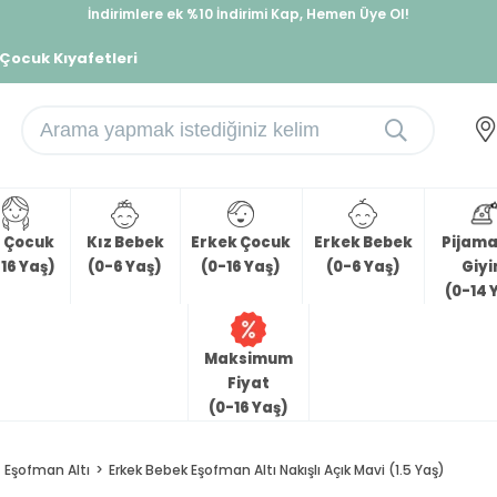
İndirimlere ek %10 İndirimi Kap, Hemen Üye Ol!
%30 Sepette Yaz İndirimi, Hemen Al!
 Çocuk Kıyafetleri
z Çocuk
Kız Bebek
Erkek Çocuk
Erkek Bebek
Pijama 
16 Yaş)
(0-6 Yaş)
(0-16 Yaş)
(0-6 Yaş)
Giy
(0-14 
Maksimum
Fiyat
(0-16 Yaş)
Eşofman Altı
Erkek Bebek Eşofman Altı Nakışlı Açık Mavi (1.5 Yaş)