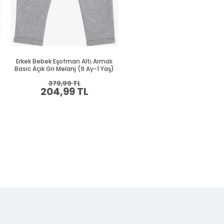
Erkek Bebek Eşofman Altı Armalı
Erkek Bebek Eşofman Altı Arma
Basic Açık Gri Melanj (9 Ay-1 Yaş)
Basic Lacivert (9 Ay-1.5 Yaş
379,99 TL
394,99 TL
204,99 TL
214,99 TL