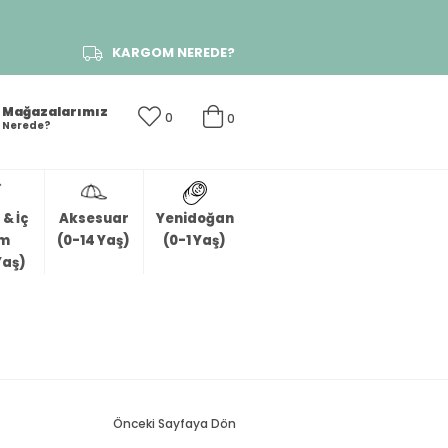
KARGOM NEREDE?
Mağazalarımız
0
0
Nerede?
& İç
Aksesuar
Yenidoğan
im
(0-14 Yaş)
(0-1 Yaş)
Yaş)
Önceki Sayfaya Dön