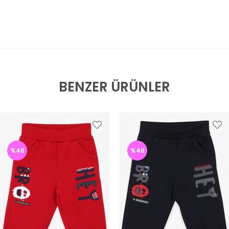
BENZER ÜRÜNLER
%46
%46