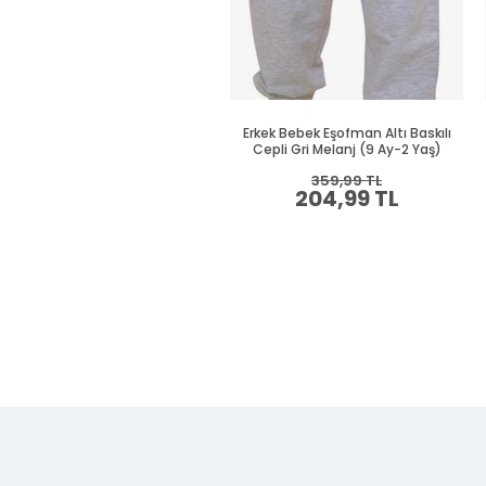
Erkek Bebek Eşofman Altı Baskılı
Cepli Gri Melanj (9 Ay-2 Yaş)
359,99 TL
204,99 TL