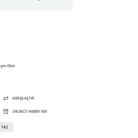
ynı Gün
KARŞILAŞTIR
GELINCE HABER VER
 YAZ