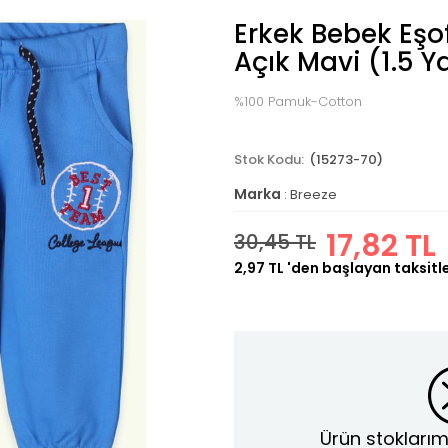
Erkek Bebek Eşof
Açık Mavi (1.5 Y
%100 Pamuk-Cotton
(15273-70)
Marka
:
Breeze
17,82 TL
30,45 TL
2,97 TL
'den başlayan taksitl
Ürün stoklarım