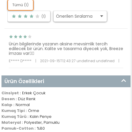
Tümü (1)
(1)
Ürün bilgilerinde yazanın aksine mevsimlik tercih
edilecek bir ürün. Kalite ve tasarıma diyecek yok, Breeze
imzası var👍🏻
E***** D*****
|
2021-09-15T12:43:27 undefined undefined
|
Ürün Özellikleri
Cinsiyet :
Erkek Çocuk
Desen :
Düz Renk
Kalıp :
Normal
Kumaş Tipi :
Örme
Kumaş Türü :
Kalın Penye
Materyal :
Polyester, Pamuklu
Pamuk-Cotton :
%80