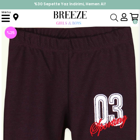
%30 Sepette Yaz İndirimi, Hemen Al!
İndirimlere ek %10 İndirimi Kap, Hemen Üye Ol!
Menu
Anasayfa
Erkek Bebek
Alt Giyim
Eşofman Altı
Erkek Bebek Eşofman Altı Nakışlı Bordo (9 Ay)
0
%
25
İndirim