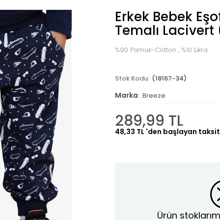
Erkek Bebek Eşo
Temalı Lacivert
%90 Pamuk-Cotton , %10 Likra
(18167-34)
Marka
:
Breeze
289,99 TL
48,33 TL
'den başlayan taksit
Ürün stoklarım