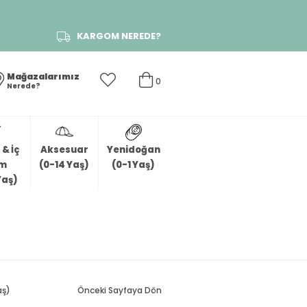
KARGOM NEREDE?
Mağazalarımız
0
Nerede?
& İç
Aksesuar
Yenidoğan
im
(0-14 Yaş)
(0-1 Yaş)
Yaş)
aş)
Önceki Sayfaya Dön