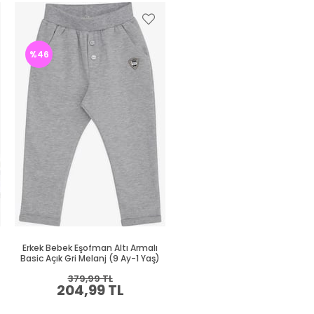
%46
%46
Erkek Bebek Eşofman Altı Armalı
Erkek Bebek Eşofman Altı Arma
Basic Açık Gri Melanj (9 Ay-1 Yaş)
Basic Lacivert (9 Ay-1.5 Yaş
379,99 TL
394,99 TL
204,99 TL
214,99 TL