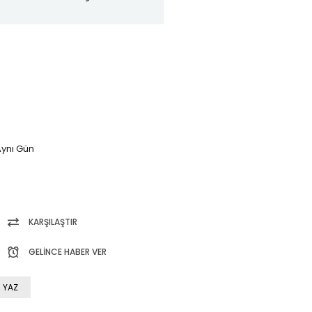
ynı Gün
KARŞILAŞTIR
GELINCE HABER VER
 YAZ