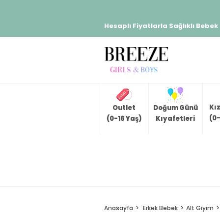
Hesaplı Fiyatlarla Sağlıklı Bebek
Kı
Outlet
Doğum Günü
(0-
(0-16 Yaş)
Kıyafetleri
Anasayfa
Erkek Bebek
Alt Giyim