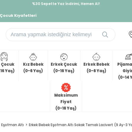
%30 Sepette Yaz İndirimi, Hemen Al!
İndirimlere ek %10 İndirimi Kap, Hemen Üye Ol!
 Çocuk Kıyafetleri
z Çocuk
Kız Bebek
Erkek Çocuk
Erkek Bebek
Pijama 
16 Yaş)
(0-6 Yaş)
(0-16 Yaş)
(0-6 Yaş)
Giy
(0-14 
Maksimum
Fiyat
(0-16 Yaş)
Eşofman Altı
Erkek Bebek Eşofman Altı Sokak Temalı Lacivert (9 Ay-3 Y