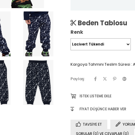
Beden Tablosu
Renk
Kargoya Tahmini Teslim Süresi
:
A
Paylaş:
İSTEK LISTEME EKLE
FIYAT DÜŞÜNCE HABER VER
TAVSIYE ET
YORUM
SORULAR (0) VE CEVAPLAR (0)