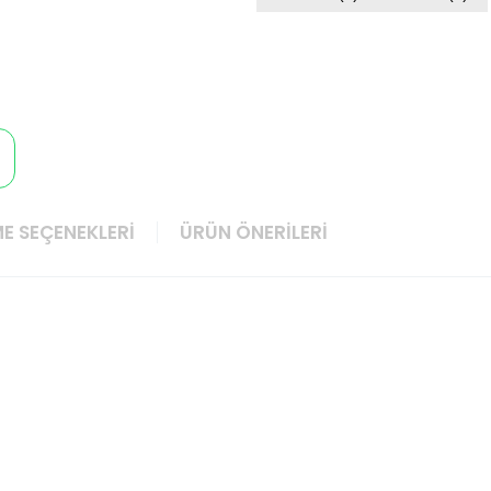
E SEÇENEKLERI
ÜRÜN ÖNERILERI