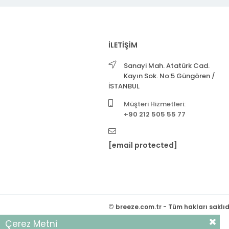
İLETİŞİM
Sanayi Mah. Atatürk Cad.
Kayın Sok. No:5 Güngören /
İSTANBUL
Müşteri Hizmetleri:
+90 212 505 55 77
[email protected]
©
breeze.com.tr - Tüm hakları saklıd
Çerez Metni