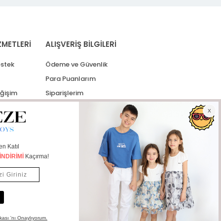
ZMETLERİ
ALIŞVERİŞ BİLGİLERİ
stek
Ödeme ve Güvenlik
Para Puanlarım
eğişim
Siparişlerim
lerim
Kargo Takip
İade Taleplerim