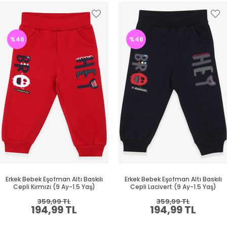
%46
%46
Erkek Bebek Eşofman Altı Baskılı
Erkek Bebek Eşofman Altı Baskılı
Cepli Kırmızı (9 Ay-1.5 Yaş)
Cepli Lacivert (9 Ay-1.5 Yaş)
359,99 TL
359,99 TL
194,99 TL
194,99 TL