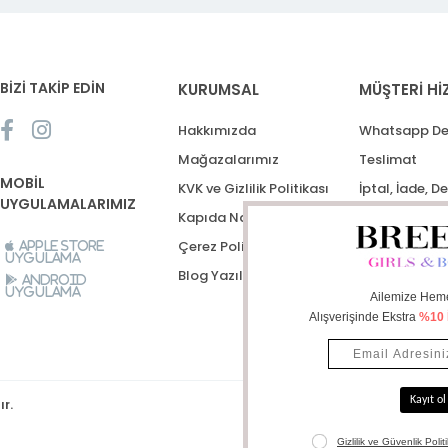
BİZİ TAKİP EDİN
KURUMSAL
MÜŞTERİ Hİ
Hakkımızda
Whatsapp De
Mağazalarımız
Teslimat
MOBİL
KVK ve Gizlilik Politikası
İptal, İade, D
UYGULAMALARIMIZ
Kapıda Nakit Ödeme
Destek Talep
Çerez Politikası
Apple Store
Uygulama
Blog Yazıları
Android
Uygulama
ır.