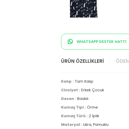
WHATSAPP DESTEK HATTI
ÜRÜN ÖZELLIKLERI
ÖDEM
Kalıp :
Tam Kalıp
Cinsiyet :
Erkek Çocuk
Desen :
Baskılı
Kumaş Tipi :
Örme
Kumaş Türü :
2 İplik
Materyal :
Likra, Pamuklu