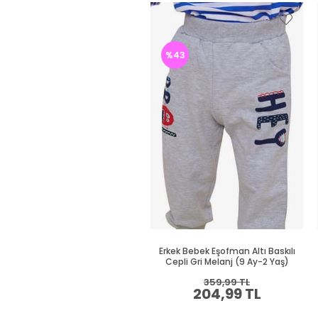
%43
Erkek Bebek Eşofman Altı Baskılı
Cepli Gri Melanj (9 Ay-2 Yaş)
359,99 TL
204,99 TL