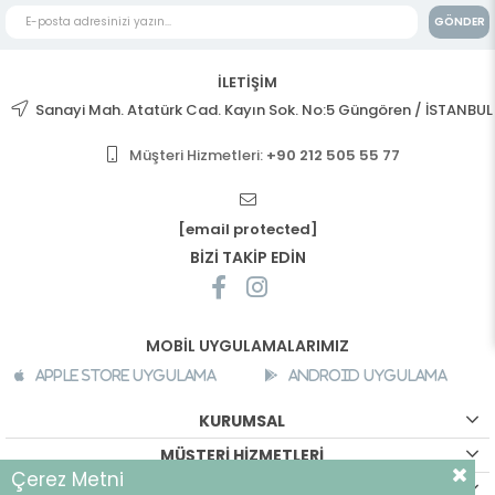
GÖNDER
İLETİŞİM
Sanayi Mah. Atatürk Cad. Kayın Sok. No:5 Güngören / İSTANBUL
Müşteri Hizmetleri:
+90 212 505 55 77
[email protected]
BİZİ TAKİP EDİN
MOBİL UYGULAMALARIMIZ
Apple Store Uygulama
Android Uygulama
KURUMSAL
MÜŞTERİ HİZMETLERİ
Çerez Metni
ALIŞVERİŞ BİLGİLERİ