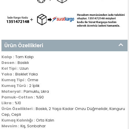
Ürün Özellikleri
Kalıp :
Tam Kalıp
Desen :
Baskılı
Kol Tipi :
Uzun
Yaka :
Bisiklet Yaka
Kumaş Tipi :
Örme
Kumaş Türü :
2 İplik
Materyal :
Pamuklu, Likra
Pamuk-Cotton :
%90
Likra :
%10
Ürün Özellikleri :
Baskılı, 2 Yaşa Kadar Omzu Düğmelidir, Kanguru
Cep, Cepli
Kumaş Kalınlığı :
Orta Kalın
Mevsim :
Kış, Sonbahar