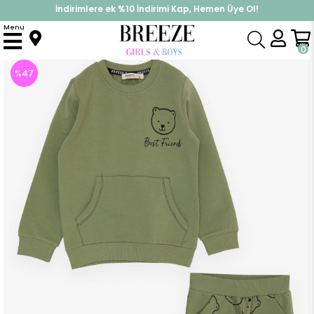
İndirimlere ek %10 İndirimi Kap, Hemen Üye Ol!
%30 Sepette Yaz İndirimi, Hemen Al!
Menu
Anasayfa
Erkek Bebek
Takımlar
Eşofman Takım
Erkek Bebek Eşofman Takım Ayıcık Baskılı Mint Yeşili (1 Yaş)
0
%
47
İndirim