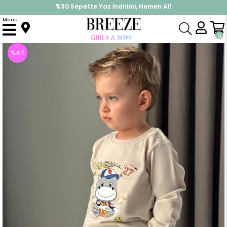
%30 Sepette Yaz İndirimi, Hemen Al!
İndirimlere ek %10 İndirimi Kap, Hemen Üye Ol!
Menu
Anasayfa
Erkek Bebek
Takımlar
Eşofman Takım
Erkek Bebek Eşofman Takım Baseball Oyuncusu Sevimli Hayvancık Baskılı Bej (9 Ay)
0
%
47
İndirim