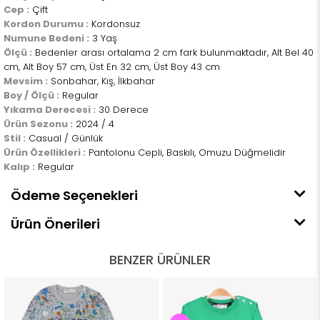
Cep :
Çift
Kordon Durumu :
Kordonsuz
Numune Bedeni :
3 Yaş
Ölçü :
Bedenler arası ortalama 2 cm fark bulunmaktadır, Alt Bel 40
cm, Alt Boy 57 cm, Üst En 32 cm, Üst Boy 43 cm
Mevsim :
Sonbahar, Kış, İlkbahar
Boy / Ölçü :
Regular
Yıkama Derecesi :
30 Derece
Ürün Sezonu :
2024 / 4
Stil :
Casual / Günlük
Ürün Özellikleri :
Pantolonu Cepli, Baskılı, Omuzu Düğmelidir
Kalıp :
Regular
Ödeme Seçenekleri
Ürün Önerileri
BENZER ÜRÜNLER