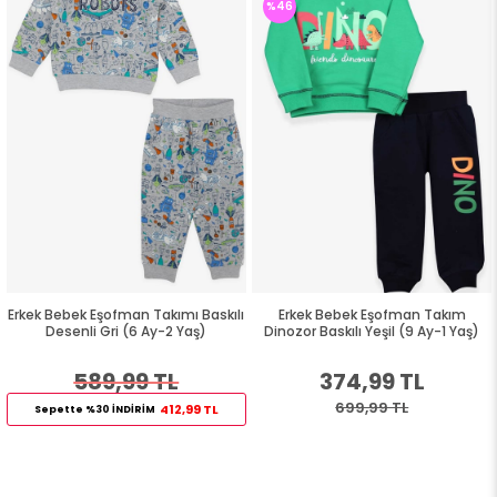
%46
Erkek Bebek Eşofman Takımı Baskılı
Erkek Bebek Eşofman Takım
Desenli Gri (6 Ay-2 Yaş)
Dinozor Baskılı Yeşil (9 Ay-1 Yaş)
589,99 TL
374,99 TL
699,99 TL
412,99 TL
Sepette %30 İNDİRİM