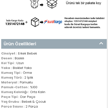
Ürün Özellikleri
Cinsiyet :
Erkek Bebek
Desen :
Baskılı
Kol Tipi :
Uzun
Yaka :
Bisiklet Yaka
Kumaş Tipi :
Örme
Kumaş Türü :
2 İplik
Materyal :
Pamuklu
Pamuk-Cotton :
%100
Kumaş Kalınlığı :
Orta Kalın
Paça Tipi :
Dar Paça
Yaş Grubu :
Bebek & Çocuk
Parça Sayısı :
2 Parça