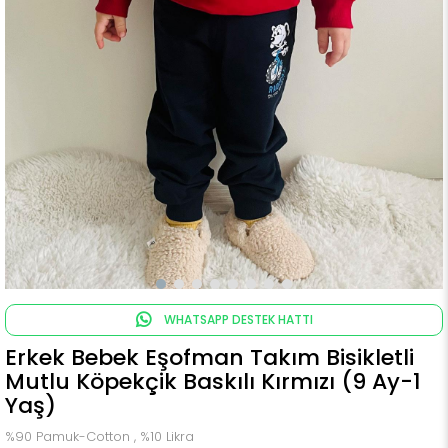
WHATSAPP DESTEK HATTI
Erkek Bebek Eşofman Takım Bisikletli
Mutlu Köpekçik Baskılı Kırmızı (9 Ay-1
Yaş)
%90 Pamuk-Cotton , %10 Likra