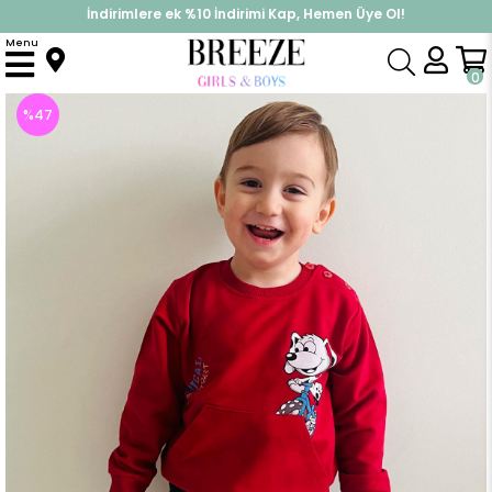
İndirimlere ek %10 İndirimi Kap, Hemen Üye Ol!
%30 Sepette Yaz İndirimi, Hemen Al!
Menu
Anasayfa
Erkek Bebek
Takımlar
Eşofman Takım
Erkek Bebek Eşofman Takım Bisikletli Mutlu Köpekçik Baskılı Kırmızı (9 Ay-1 Yaş)
0
%
47
İndirim