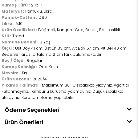
Kumaş Türü :
2 İplik
Materyal :
Pamuklu, Likra
Pamuk-Cotton :
%90
Likra :
%10
Ürün Özellikleri :
Düğmeli, Kanguru Cep, Baskılı, Beli Lastikli
Stil :
Trend
Numune Bedeni :
3 Yaş
Ölçü :
Üst Boy 41 cm, Üst En 33 cm, Alt Boy 57 cm, Alt Bel 40 cm,
Bedenler arası ortalama 2 cm fark bulunmaktadır
Boy / Ölçü :
Regular
Kumaş Kalınlığı :
Orta Kalın
Mevsim :
Kış
Ürün Sezonu :
2023/4
Yıkama Talimatı :
Maksimum 30 °C sıcaklıkta yıkayınız. Ağartıcı
kullanmayınız. Tamburlu kurutma yapmayınız. Düşük sıcaklıkta
ütüleyiniz. Kuru temizleme yapılabilir.
Ödeme Seçenekleri
Ürün Önerileri