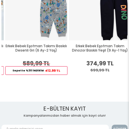
Erkek Bebek Eşofman Takımı Baskılı
Erkek Bebek Eşofman Takım
Desenli Gri (6 Ay-2 Yaş)
Dinozor Baskılı Yeşil (9 Ay-1 Yaş)
589,99 TL
374,99 TL
699,99 TL
412,99 TL
Sepette %30 İNDİRİM
E-BÜLTEN KAYIT
Kampanyalarımızdan haber almak için kayıt olun!
GÖNDER