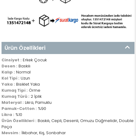
Ürün Özellikleri
Cinsiyet :
Erkek Çocuk
Desen :
Baskılı
Kalıp :
Normal
Kol Tipi :
Uzun
Yaka :
Bisiklet Yaka
Kumaş Tipi :
Örme
Kumaş Türü :
2 İplik
Materyal :
Likra, Pamuklu
Pamuk-Cotton :
%90
Likra :
%10
Ürün Özellikleri :
Baskılı, Cepli, Desenli, Omuzu Düğmelidir, Double
Paça
Mevsim :
İlkbahar, Kış, Sonbahar