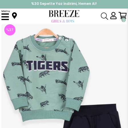
%30 Sepette Yaz İndirimi, Hemen Al!
İndirimlere ek %10 İndirimi Kap, Hemen Üye Ol!
Menu
Anasayfa
Erkek Bebek
Takımlar
Eşofman Takım
Erkek Bebek Eşofman Takım Kaplan Desenli Mint Yeşili (1 Yaş)
0
%
37
İndirim