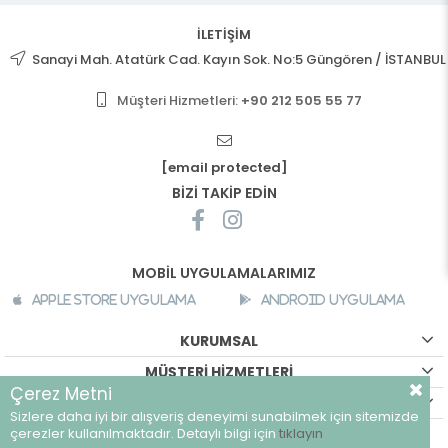
İLETİŞİM
Sanayi Mah. Atatürk Cad. Kayın Sok. No:5 Güngören / İSTANBUL
Müşteri Hizmetleri:
+90 212 505 55 77
[email protected]
BİZİ TAKİP EDİN
MOBİL UYGULAMALARIMIZ
Apple Store Uygulama
Android Uygulama
KURUMSAL
MÜŞTERİ HİZMETLERİ
Çerez Metni
ALIŞVERİŞ BİLGİLERİ
Sizlere daha iyi bir alışveriş deneyimi sunabilmek için sitemizde
©
breeze.com.tr - Tüm hakları saklıdır.
çerezler kullanılmaktadır. Detaylı bilgi için
tıklayın