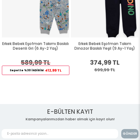
Erkek Bebek Eşofman Takımı Baskılı
Erkek Bebek Eşofman Takım
Desenli Gri (6 Ay-2 Yaş)
Dinozor Baskılı Yeşil (9 Ay-1 Yaş)
589,99 TL
374,99 TL
699,99 TL
412,99 TL
Sepette %30 İNDİRİM
E-BÜLTEN KAYIT
Kampanyalarımızdan haber almak için kayıt olun!
GÖNDER