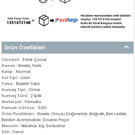
Ürün Özellikleri
Cinsiyet :
Erkek Çocuk
Desen :
Baskılı, Yazılı
Kalıp :
Normal
Kol Tipi :
Uzun
Yaka :
Bisiklet Yaka
Kumaş Tipi :
Örme
Kumaş Türü :
2 İplik
Materyal :
Pamuklu
Pamuk-Cotton :
%100
Ürün Özellikleri :
Baskılı, Omuzu Düğmelidir, Bağcıklı, Beli Lastikli,
Belden Ayarlanabilir, Double Paça
Mevsim :
İlkbahar, Kış, Sonbahar
Stil :
Trend