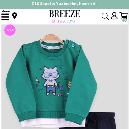
%30 Sepette Yaz İndirimi, Hemen Al!
İndirimlere ek %10 İndirimi Kap, Hemen Üye Ol!
Menu
Anasayfa
Erkek Bebek
Takımlar
Eşofman Takım
Erkek Bebek Eşofman Takım Kedili Yeşil(1 Yaş)
0
%
24
İndirim