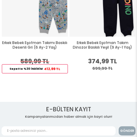
Erkek Bebek Eşofman Takımı Baskılı
Erkek Bebek Eşofman Takım
Desenli Gri (6 Ay-2 Yaş)
Dinozor Baskılı Yeşil (9 Ay-1 Yaş)
589,99 TL
374,99 TL
699,99 TL
412,99 TL
Sepette %30 İNDİRİM
E-BÜLTEN KAYIT
Kampanyalarımızdan haber almak için kayıt olun!
GÖNDER