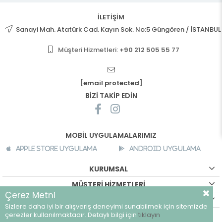
İLETİŞİM
Sanayi Mah. Atatürk Cad. Kayın Sok. No:5 Güngören / İSTANBUL
Müşteri Hizmetleri:
+90 212 505 55 77
[email protected]
BİZİ TAKİP EDİN
MOBİL UYGULAMALARIMIZ
Apple Store Uygulama
Android Uygulama
KURUMSAL
MÜŞTERİ HİZMETLERİ
Çerez Metni
ALIŞVERİŞ BİLGİLERİ
Sizlere daha iyi bir alışveriş deneyimi sunabilmek için sitemizde
©
breeze.com.tr - Tüm hakları saklıdır.
çerezler kullanılmaktadır. Detaylı bilgi için
tıklayın