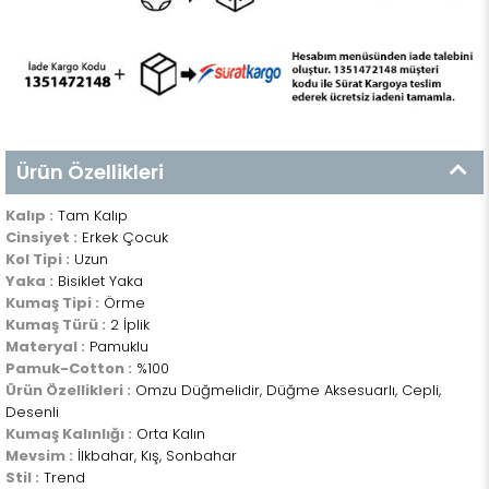
Ürün Özellikleri
Kalıp :
Tam Kalıp
Cinsiyet :
Erkek Çocuk
Kol Tipi :
Uzun
Yaka :
Bisiklet Yaka
Kumaş Tipi :
Örme
Kumaş Türü :
2 İplik
Materyal :
Pamuklu
Pamuk-Cotton :
%100
Ürün Özellikleri :
Omzu Düğmelidir, Düğme Aksesuarlı, Cepli,
Desenli
Kumaş Kalınlığı :
Orta Kalın
Mevsim :
İlkbahar, Kış, Sonbahar
Stil :
Trend