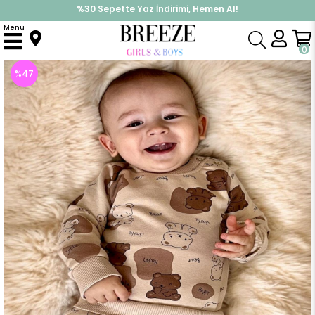
%30 Sepette Yaz İndirimi, Hemen Al!
İndirimlere ek %10 İndirimi Kap, Hemen Üye Ol!
Menu
Anasayfa
Erkek Bebek
Takımlar
Eşofman Takım
Erkek Bebek Eşofman Takım Sevimli Bebek Ayıcık Desenli Bej (1.5-2 Yaş)
0
%
47
İndirim