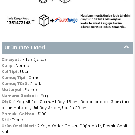
Ürün Özellikleri
Cinsiyet :
Erkek Çocuk
Kalıp :
Normal
Kol Tipi :
Uzun
Kumaş Tipi :
Örme
Kumaş Türü :
2 İplik
Materyal :
Pamuklu
Numune Bedeni :
1 Yaş
Ölçü :
1 Yaş, Alt Bel 19 cm, Alt Boy 46 cm, Bedenler arası 3 cm fark
bulunmaktadır., Üst Boy 34 cm, Üst En 28 cm
Pamuk-Cotton :
%100
Stil :
Trend
Ürün Özellikleri :
2 Yaşa Kadar Omuzu Düğmelidir, Baskılı, Cepli,
Nakışlı