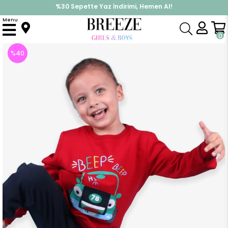
%30 Sepette Yaz İndirimi, Hemen Al!
İndirimlere ek %10 İndirimi Kap, Hemen Üye Ol!
Menu
Anasayfa
Erkek Bebek
Takımlar
Eşofman Takım
Erkek Bebek Eşofman Takımı Araba Baskılı Kırmızı (1 Yaş)
0
%
40
İndirim