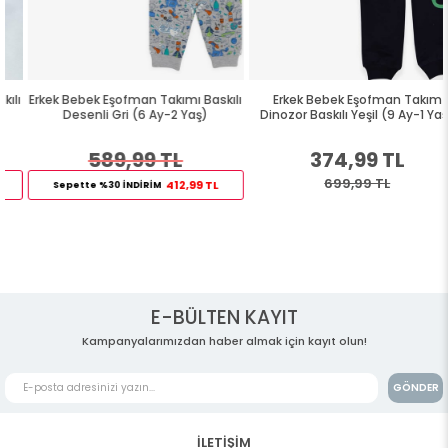
Erkek Bebek Eşofman Takımı Baskılı
Erkek Bebek Eşofman Takım
Desenli Gri (6 Ay-2 Yaş)
Dinozor Baskılı Yeşil (9 Ay-1 Yaş)
589,99 TL
374,99 TL
699,99 TL
412,99 TL
Sepette %30 İNDİRİM
E-BÜLTEN KAYIT
Kampanyalarımızdan haber almak için kayıt olun!
GÖNDER
İLETİŞİM