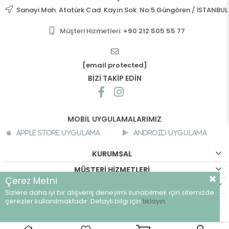
Sanayi Mah. Atatürk Cad. Kayın Sok. No:5 Güngören / İSTANBUL
Müşteri Hizmetleri:
+90 212 505 55 77
[email protected]
BİZİ TAKİP EDİN
MOBİL UYGULAMALARIMIZ
Apple Store Uygulama
Android Uygulama
KURUMSAL
MÜŞTERİ HİZMETLERİ
Çerez Metni
ALIŞVERİŞ BİLGİLERİ
Sizlere daha iyi bir alışveriş deneyimi sunabilmek için sitemizde
©
breeze.com.tr - Tüm hakları saklıdır.
çerezler kullanılmaktadır. Detaylı bilgi için
tıklayın