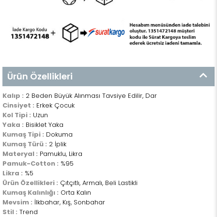
Ürün Özellikleri
Kalıp :
2 Beden Büyük Alınması Tavsiye Edilir, Dar
Cinsiyet :
Erkek Çocuk
Kol Tipi :
Uzun
Yaka :
Bisiklet Yaka
Kumaş Tipi :
Dokuma
Kumaş Türü :
2 İplik
Materyal :
Pamuklu, Likra
Pamuk-Cotton :
%95
Likra :
%5
Ürün Özellikleri :
Çıtçıtlı, Armalı, Beli Lastikli
Kumaş Kalınlığı :
Orta Kalın
Mevsim :
İlkbahar, Kış, Sonbahar
Stil :
Trend