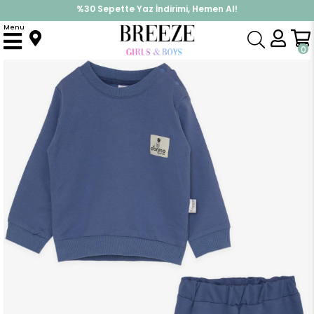
%30 Sepette Yaz İndirimi, Hemen Al!
İndirimlere ek %10 İndirimi Kap, Hemen Üye Ol!
Menu
Anasayfa
Erkek Bebek
Takımlar
Eşofman Takım
Erkek Bebek Eşofman Takımı Armalı Omuzu Çıtçıtlı İndigo (9-9 Yaş)
0