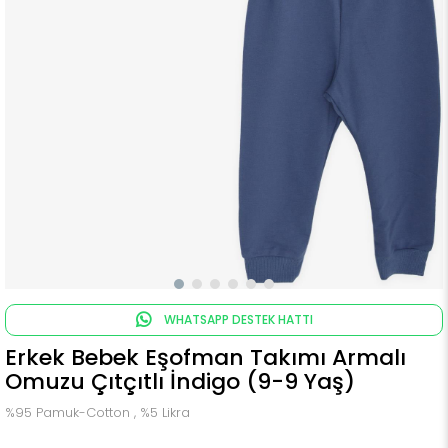
WHATSAPP DESTEK HATTI
Erkek Bebek Eşofman Takımı Armalı
Omuzu Çıtçıtlı İndigo (9-9 Yaş)
%95 Pamuk-Cotton , %5 Likra