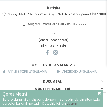
İLETİŞİM
Sanayi Mah. Atatürk Cad. Kayın Sok. No:5 Güngören / İSTANBUL
Müşteri Hizmetleri:
+90 212 505 55 77
[email protected]
BİZİ TAKİP EDİN
MOBİL UYGULAMALARIMIZ
Apple Store Uygulama
Android Uygulama
KURUMSAL
MÜŞTERİ HİZMETLERİ
Çerez Metni
ALIŞVERİŞ BİLGİLERİ
Sizlere daha iyi bir alışveriş deneyimi sunabilmek için sitemizde
©
breeze.com.tr - Tüm hakları saklıdır.
çerezler kullanılmaktadır. Detaylı bilgi için
tıklayın