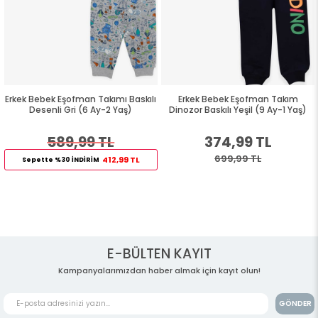
Erkek Bebek Eşofman Takımı Baskılı
Erkek Bebek Eşofman Takım
Desenli Gri (6 Ay-2 Yaş)
Dinozor Baskılı Yeşil (9 Ay-1 Yaş)
589,99 TL
374,99 TL
699,99 TL
412,99 TL
Sepette %30 İNDİRİM
E-BÜLTEN KAYIT
Kampanyalarımızdan haber almak için kayıt olun!
GÖNDER