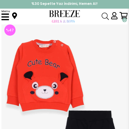
%30 Sepette Yaz İndirimi, Hemen Al!
İndirimlere ek %10 İndirimi Kap, Hemen Üye Ol!
Menu
Anasayfa
Erkek Bebek
Takımlar
Eşofman Takım
Erkek Bebek Eşofman Takımı Ayıcıklı Nakışlı Turuncu (9 Ay-1 Yaş)
0
%
47
İndirim