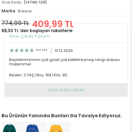
(14766-128)
Marka
:
Breeze
409,99 TL
774,99 TL
68,33 TL
'den başlayan taksitlerle
Öne Çıkan Yorum
*** ***
13.12.2024
Bayıldımmmmm çok güzel çok kaliteli kumaşı rengi dokusu
mükemmel
Beden: 2 YAŞ
|
Boy: 168
|
Kilo: 80
DAHA FAZLA YORUM
Bu Ürünün Yanında Bunları Da Tavsiye Ediyoruz.