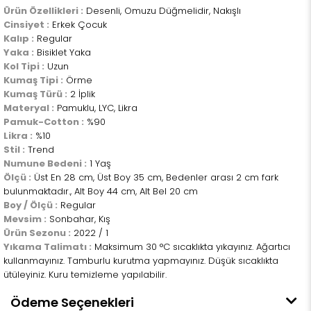
Ürün Özellikleri :
Desenli, Omuzu Düğmelidir, Nakışlı
Cinsiyet :
Erkek Çocuk
Kalıp :
Regular
Yaka :
Bisiklet Yaka
Kol Tipi :
Uzun
Kumaş Tipi :
Örme
Kumaş Türü :
2 İplik
Materyal :
Pamuklu, LYC, Likra
Pamuk-Cotton :
%90
Likra :
%10
Stil :
Trend
Numune Bedeni :
1 Yaş
Ölçü :
Üst En 28 cm, Üst Boy 35 cm, Bedenler arası 2 cm fark
bulunmaktadır., Alt Boy 44 cm, Alt Bel 20 cm
Boy / Ölçü :
Regular
Mevsim :
Sonbahar, Kış
Ürün Sezonu :
2022 / 1
Yıkama Talimatı :
Maksimum 30 °C sıcaklıkta yıkayınız. Ağartıcı
kullanmayınız. Tamburlu kurutma yapmayınız. Düşük sıcaklıkta
ütüleyiniz. Kuru temizleme yapılabilir.
Ödeme Seçenekleri