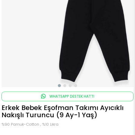
WHATSAPP DESTEK HATTI
Erkek Bebek Eşofman Takımı Ayıcıklı
Nakışlı Turuncu (9 Ay-1 Yaş)
%90 Pamuk-Cotton , %10 Likra