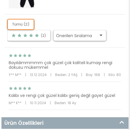
Tümü (2)
(2)
Bayıldımmmmm çok güzel çok kaliteli kumaşı rengi
dokusu mükemmel
Y** M**
|
13.12.2024
|
Beden: 2 YAŞ
|
Boy: 168
|
Kilo: 80
Kalıbı ve rengi çok güzel kalıbı geniş değil gayet güzel
M** K**
|
10.11.2024
|
Beden: 18 Ay
Ürün Özellikleri