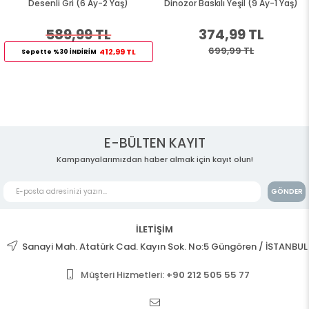
Desenli Gri (6 Ay-2 Yaş)
Dinozor Baskılı Yeşil (9 Ay-1 Yaş)
589,99 TL
374,99 TL
699,99 TL
412,99 TL
Sepette %30 İNDİRİM
E-BÜLTEN KAYIT
Kampanyalarımızdan haber almak için kayıt olun!
GÖNDER
İLETİŞİM
Sanayi Mah. Atatürk Cad. Kayın Sok. No:5 Güngören / İSTANBUL
Müşteri Hizmetleri:
+90 212 505 55 77