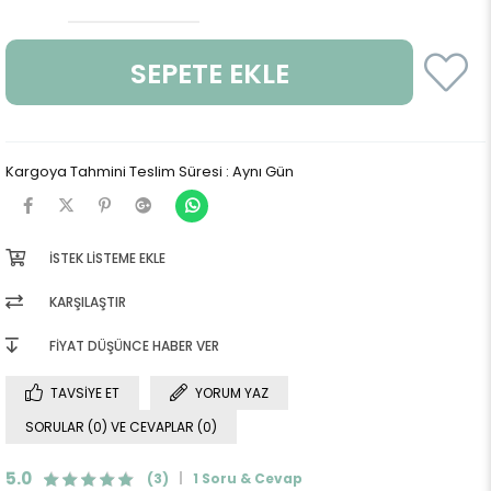
Kargoya Tahmini Teslim Süresi
:
Aynı Gün
İSTEK LISTEME EKLE
KARŞILAŞTIR
FIYAT DÜŞÜNCE HABER VER
TAVSIYE ET
YORUM YAZ
SORULAR (0) VE CEVAPLAR (0)
5.0
(3)
1 Soru & Cevap