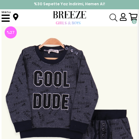
%30 Sepette Yaz İndirimi, Hemen Al!
İndirimlere ek %10 İndirimi Kap, Hemen Üye Ol!
Menu
Anasayfa
Erkek Bebek
Takımlar
Eşofman Takım
Erkek Bebek Eşofman Takımı Baskılı Lacivert (1.5 Yaş)
0
%
27
İndirim