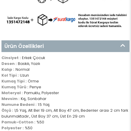
Ürün Özellikleri
Cinsiyet :
Erkek Çocuk
Desen :
Baskılı, Yazılı
Kalıp :
Normal
Kol Tipi :
Uzun
Kumaş Tipi :
Örme
Kumaş Türü :
Penye
Materyal :
Pamuklu, Polyester
Mevsim :
Kış, Sonbahar
Numune Bedeni :
1.5 Yaş
Ölçü :
1,5 Yaş, Alt Bel 19 cm, Alt Boy 47 cm, Bedenler arası 2 cm fark
bulunmaktadır., Üst Boy 37 cm, Üst En 29 cm
Pamuk-Cotton :
%50
Polyester :
%50