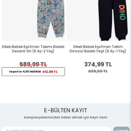
Erkek Bebek Eşofman Takımı Baskılı
Erkek Bebek Eşofman Takım
Desenli Gri (6 Ay-2 Yaş)
Dinozor Baskılı Yeşil (9 Ay-1 Yaş)
589,99 TL
374,99 TL
699,99 TL
412,99 TL
Sepette %30 İNDİRİM
E-BÜLTEN KAYIT
Kampanyalarımızdan haber almak için kayıt olun!
GÖNDER