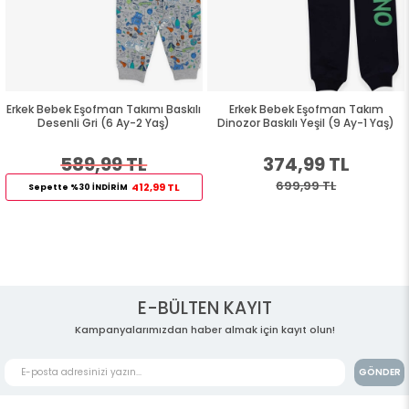
Erkek Bebek Eşofman Takımı Baskılı
Erkek Bebek Eşofman Takım
Desenli Gri (6 Ay-2 Yaş)
Dinozor Baskılı Yeşil (9 Ay-1 Yaş)
589,99 TL
374,99 TL
699,99 TL
412,99 TL
Sepette %30 İNDİRİM
E-BÜLTEN KAYIT
Kampanyalarımızdan haber almak için kayıt olun!
GÖNDER