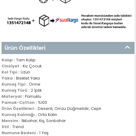
Ürün Özellikleri
Kalıp :
Tam Kalıp
Cinsiyet :
Kız Çocuk
Kol Tipi :
Uzun
Yaka :
Bisiklet Yaka
Kumaş Tipi :
Örme
Kumaş Türü :
2 İplik
Materyal :
Pamuklu
Pamuk-Cotton :
%100
Ürün Özellikleri :
Desenli, Omzu Düğmelidir, Cepli
Kumaş Kalınlığı :
Orta Kalın
Mevsim :
İlkbahar, Kış, Sonbahar
Stil :
Trend
Numune Bedeni :
1 Yaş