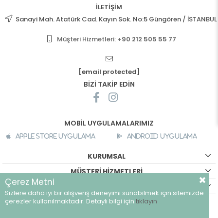
İLETİŞİM
Sanayi Mah. Atatürk Cad. Kayın Sok. No:5 Güngören / İSTANBUL
Müşteri Hizmetleri:
+90 212 505 55 77
[email protected]
BİZİ TAKİP EDİN
MOBİL UYGULAMALARIMIZ
Apple Store Uygulama
Android Uygulama
KURUMSAL
MÜŞTERİ HİZMETLERİ
Çerez Metni
ALIŞVERİŞ BİLGİLERİ
Sizlere daha iyi bir alışveriş deneyimi sunabilmek için sitemizde
©
breeze.com.tr - Tüm hakları saklıdır.
çerezler kullanılmaktadır. Detaylı bilgi için
tıklayın