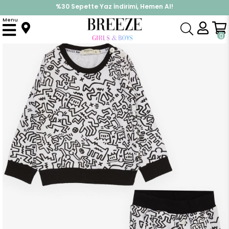
%30 Sepette Yaz İndirimi, Hemen Al!
İndirimlere ek %10 İndirimi Kap, Hemen Üye Ol!
Menu
Anasayfa
Erkek Bebek
Takımlar
Eşofman Takım
Erkek Bebek Eşofman Takımı Desenli Beyaz (6 Ay-2 Yaş)
0