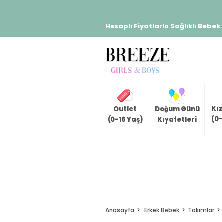
Hesaplı Fiyatlarla Sağlıklı Bebek
Kı
Outlet
Doğum Günü
(0-
(0-16 Yaş)
Kıyafetleri
Anasayfa
Erkek Bebek
Takımlar