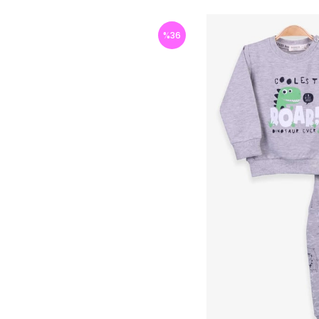
%
36
İndirim