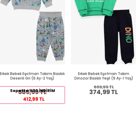
Erkek Bebek Eşofman Takımı Baskılı
Erkek Bebek Eşofman Takım
Desenli Gri (6 Ay-2 Yaş)
Dinozor Baskılı Yeşil (9 Ay-1 Yaş)
699,99 TL
Sepette %30 İNDİRİM
589,99 TL
374,99 TL
412,99 TL