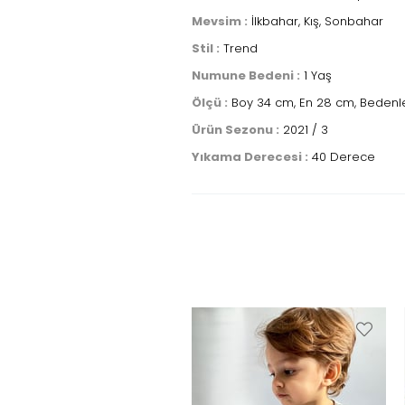
Mevsim :
İlkbahar, Kış, Sonbahar
Stil :
Trend
Numune Bedeni :
1 Yaş
Ölçü :
Boy 34 cm, En 28 cm, Bedenler
Ürün Sezonu :
2021 / 3
Yıkama Derecesi :
40 Derece