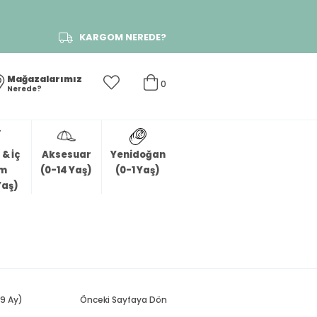
KARGOM NEREDE?
Mağazalarımız
0
Nerede?
& İç
Aksesuar
Yenidoğan
im
(0-14 Yaş)
(0-1 Yaş)
Yaş)
(9 Ay)
Önceki Sayfaya Dön