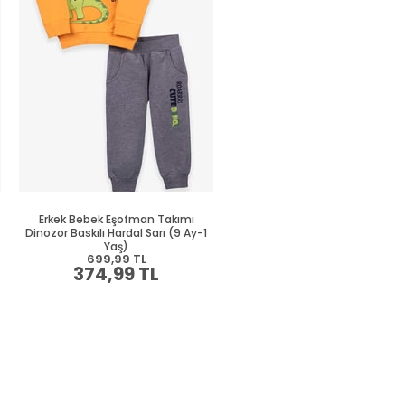
Erkek Bebek Eşofman Takımı
Erkek Bebek Eşofman Takım
Dinozor Baskılı Hardal Sarı (9 Ay-1
Dinozor Baskılı Mavi (9 Ay-1 Y
Yaş)
699,99 TL
879,99 TL
374,99 TL
469,99 TL