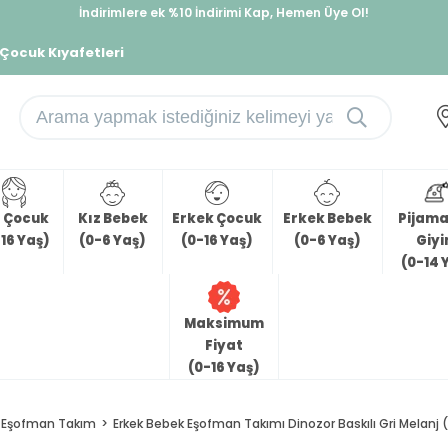
İndirimlere ek %10 İndirimi Kap, Hemen Üye Ol!
%30 Sepette Yaz İndirimi, Hemen Al!
 Çocuk Kıyafetleri
z Çocuk
Kız Bebek
Erkek Çocuk
Erkek Bebek
Pijama 
16 Yaş)
(0-6 Yaş)
(0-16 Yaş)
(0-6 Yaş)
Giy
(0-14 
Maksimum
Fiyat
(0-16 Yaş)
Eşofman Takım
Erkek Bebek Eşofman Takımı Dinozor Baskılı Gri Melanj 