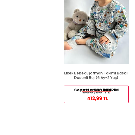
Erkek Bebek Eşofman Takımı Baskılı
Desenli Bej (6 Ay-2 Yaş)
Sepette %30 İNDİRİM
589,99 TL
412,99 TL