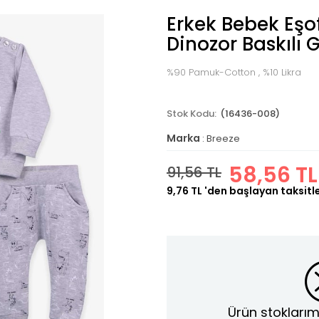
Erkek Bebek Eş
Dinozor Baskılı 
%90 Pamuk-Cotton , %10 Likra
(16436-008)
Marka
:
Breeze
58,56 TL
91,56 TL
9,76 TL
'den başlayan taksitl
Ürün stoklarım