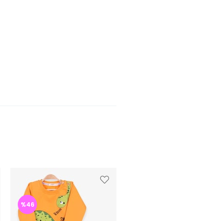
%46
%47