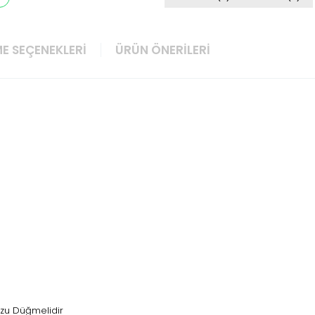
E SEÇENEKLERI
ÜRÜN ÖNERILERI
uzu Düğmelidir