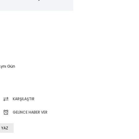
ynı Gün
KARŞILAŞTIR
GELINCE HABER VER
 YAZ