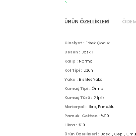
ÜRÜN ÖZELLIKLERI
ÖDEM
Cinsiyet :
Erkek Çocuk
Desen :
Baskılı
Kalıp :
Normal
Kol Tipi :
Uzun
Yaka :
Bisiklet Yaka
Kumaş Tipi :
Örme
Kumaş Türü :
2 İplik
Materyal :
Likra, Pamuklu
Pamuk-Cotton :
%90
Likra :
%10
Ürün Özellikleri :
Baskılı, Cepli, Om