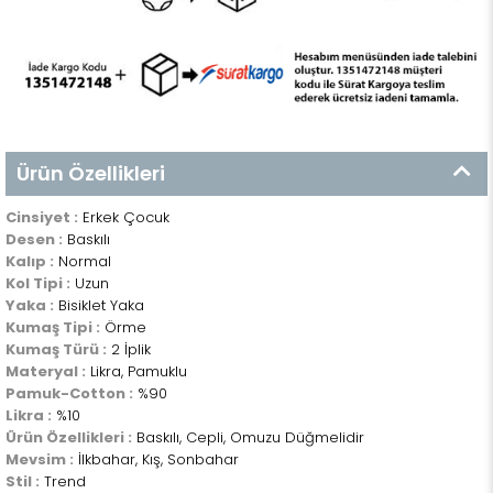
Ürün Özellikleri
Cinsiyet :
Erkek Çocuk
Desen :
Baskılı
Kalıp :
Normal
Kol Tipi :
Uzun
Yaka :
Bisiklet Yaka
Kumaş Tipi :
Örme
Kumaş Türü :
2 İplik
Materyal :
Likra, Pamuklu
Pamuk-Cotton :
%90
Likra :
%10
Ürün Özellikleri :
Baskılı, Cepli, Omuzu Düğmelidir
Mevsim :
İlkbahar, Kış, Sonbahar
Stil :
Trend