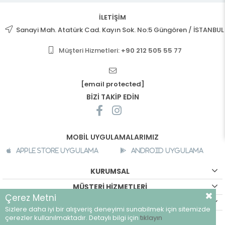
İLETİŞİM
Sanayi Mah. Atatürk Cad. Kayın Sok. No:5 Güngören / İSTANBUL
Müşteri Hizmetleri:
+90 212 505 55 77
[email protected]
BİZİ TAKİP EDİN
MOBİL UYGULAMALARIMIZ
Apple Store Uygulama
Android Uygulama
KURUMSAL
MÜŞTERİ HİZMETLERİ
Çerez Metni
ALIŞVERİŞ BİLGİLERİ
Sizlere daha iyi bir alışveriş deneyimi sunabilmek için sitemizde
©
breeze.com.tr - Tüm hakları saklıdır.
çerezler kullanılmaktadır. Detaylı bilgi için
tıklayın