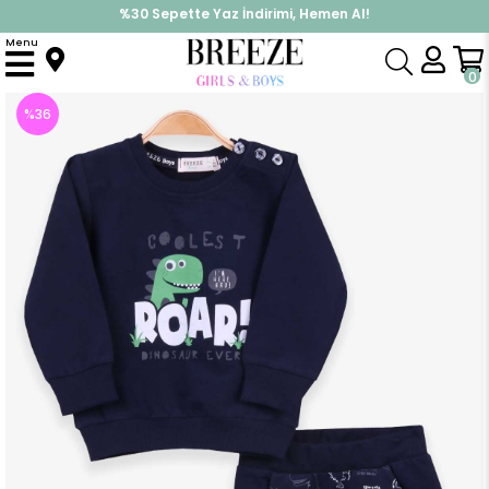
%30 Sepette Yaz İndirimi, Hemen Al!
İndirimlere ek %10 İndirimi Kap, Hemen Üye Ol!
Menu
Anasayfa
Erkek Bebek
Takımlar
Eşofman Takım
Erkek Bebek Eşofman Takımı Dinozor Baskılı Lacivert (1 Yaş)
0
%
36
İndirim