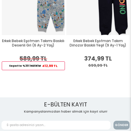
Erkek Bebek Eşofman Takımı Baskılı
Erkek Bebek Eşofman Takım
Desenli Gri (6 Ay-2 Yaş)
Dinozor Baskılı Yeşil (9 Ay-1 Yaş)
589,99 TL
374,99 TL
699,99 TL
412,99 TL
Sepette %30 İNDİRİM
E-BÜLTEN KAYIT
Kampanyalarımızdan haber almak için kayıt olun!
GÖNDER