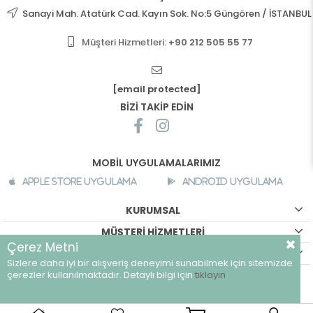
Sanayi Mah. Atatürk Cad. Kayın Sok. No:5 Güngören / İSTANBUL
Müşteri Hizmetleri:
+90 212 505 55 77
[email protected]
BİZİ TAKİP EDİN
MOBİL UYGULAMALARIMIZ
Apple Store Uygulama
Android Uygulama
KURUMSAL
MÜŞTERİ HİZMETLERİ
Çerez Metni
ALIŞVERİŞ BİLGİLERİ
Sizlere daha iyi bir alışveriş deneyimi sunabilmek için sitemizde
©
breeze.com.tr - Tüm hakları saklıdır.
çerezler kullanılmaktadır. Detaylı bilgi için
tıklayın