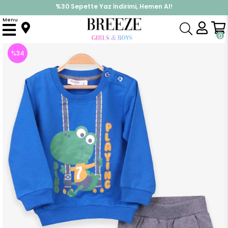
%30 Sepette Yaz İndirimi, Hemen Al!
İndirimlere ek %10 İndirimi Kap, Hemen Üye Ol!
Menu
Anasayfa
Erkek Bebek
Takımlar
Eşofman Takım
Erkek Bebek Eşofman Takımı Dinozor Baskılı Saks Mavisi (1-1.5 Yaş)
0
%
34
İndirim