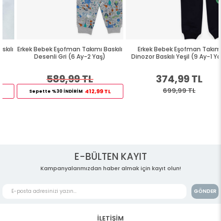
Erkek Bebek Eşofman Takımı Baskılı
Erkek Bebek Eşofman Takım
Desenli Gri (6 Ay-2 Yaş)
Dinozor Baskılı Yeşil (9 Ay-1 Yaş)
589,99 TL
374,99 TL
699,99 TL
412,99 TL
Sepette %30 İNDİRİM
E-BÜLTEN KAYIT
Kampanyalarımızdan haber almak için kayıt olun!
GÖNDER
İLETİŞİM