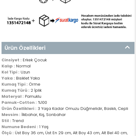
Ürün Özellikleri
Cinsiyet :
Erkek Çocuk
Kalıp :
Normal
Kol Tipi :
Uzun
Yaka :
Bisiklet Yaka
Kumaş Tipi :
Örme
Kumaş Türü :
2 İplik
Materyal :
Pamuklu
Pamuk-Cotton :
%100
Ürün Özellikleri :
3 Yaşa Kadar Omuzu Düğmelidir, Baskılı, Cepli
Mevsim :
İlkbahar, Kış, Sonbahar
Stil :
Trend
Numune Bedeni :
1 Yaş
Ölçü :
Üst Boy 36 cm, Üst En 29 cm, Alt Boy 43 cm, Alt Bel 40 cm,