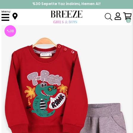
%30 Sepette Yaz İndirimi, Hemen Al!
İndirimlere ek %10 İndirimi Kap, Hemen Üye Ol!
Menu
Anasayfa
Erkek Bebek
Takımlar
Eşofman Takım
Erkek Bebek Eşofman Takımı Dinozor Nakışlı Kırmızı (1 Yaş)
0
%
38
İndirim