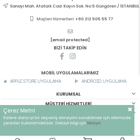
Sanayi Mah. Atatürk Cad. Kayın Sok. No:5 Güngören / İSTANBUL
Müşteri Hizmetleri:
+90 212 505 55 77
[email protected]
BİZİ TAKİP EDİN
MOBİL UYGULAMALARIMIZ
Apple Store Uygulama
Android Uygulama
KURUMSAL
MÜŞTERİ HİZMETLERİ
Çerez Metni
ALIŞVERİŞ BİLGİLERİ
Sizlere daha iyi bir alışveriş deneyimi sunabilmek için sitemizde
©
breeze.com.tr - Tüm hakları saklıdır.
çerezler kullanılmaktadır. Detaylı bilgi için
tıklayın