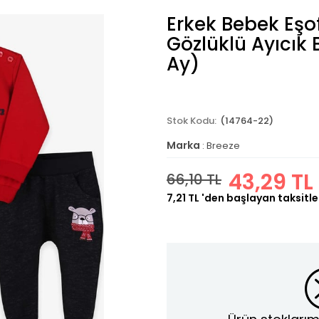
Erkek Bebek Eş
Gözlüklü Ayıcık B
Ay)
(14764-22)
Marka
:
Breeze
43,29 TL
66,10 TL
7,21 TL
'den başlayan taksitle