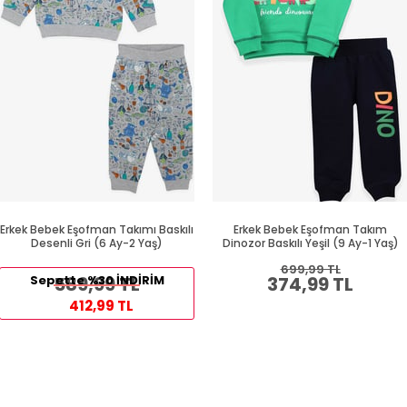
Erkek Bebek Eşofman Takımı Baskılı
Erkek Bebek Eşofman Takım
Desenli Gri (6 Ay-2 Yaş)
Dinozor Baskılı Yeşil (9 Ay-1 Yaş)
699,99 TL
Sepette %30 İNDİRİM
589,99 TL
374,99 TL
412,99 TL