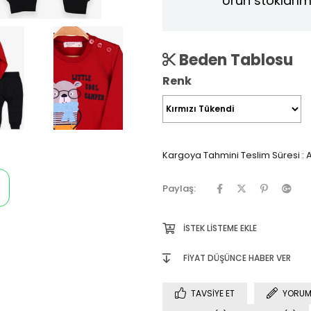
Ürün stoklarım
Beden Tablosu
Renk
Kargoya Tahmini Teslim Süresi
:
A
Paylaş:
İSTEK LISTEME EKLE
FIYAT DÜŞÜNCE HABER VER
TAVSIYE ET
YORUM