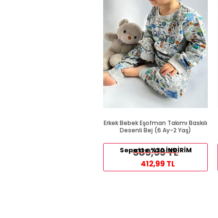
Erkek Bebek Eşofman Takımı Baskılı
Desenli Bej (6 Ay-2 Yaş)
Sepette %30 İNDİRİM
589,99 TL
412,99 TL