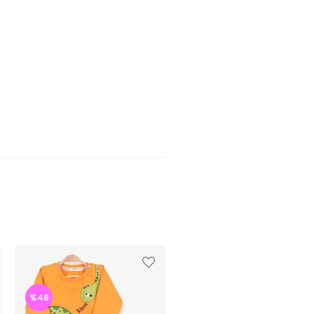
%46
%47