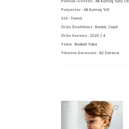
Pamuk-Cotton :
Alt Kumaş %80, Ü
Polyester :
Alt Kumaş %10
Stil :
Trend
Ürün Özellikleri :
Baskılı, Cepli
Ürün Sezonu :
2020 / 4
Yaka :
Bisiklet Yaka
Yıkama Derecesi :
40 Derece