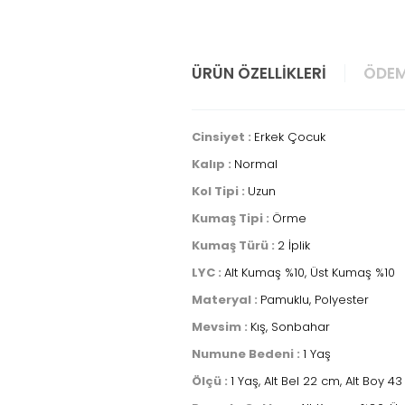
ÜRÜN ÖZELLIKLERI
ÖDEM
Cinsiyet :
Erkek Çocuk
Kalıp :
Normal
Kol Tipi :
Uzun
Kumaş Tipi :
Örme
Kumaş Türü :
2 İplik
LYC :
Alt Kumaş %10, Üst Kumaş %10
Materyal :
Pamuklu, Polyester
Mevsim :
Kış, Sonbahar
Numune Bedeni :
1 Yaş
Ölçü :
1 Yaş, Alt Bel 22 cm, Alt Boy 