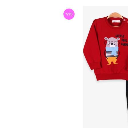
%
35
İndirim