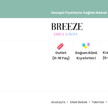
Hesaplı Fiyatlarla Sağlıklı Bebek
Kı
Outlet
Doğum Günü
(0-
(0-16 Yaş)
Kıyafetleri
Anasayfa
Erkek Bebek
Takımlar