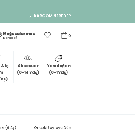
KARGOM NEREDE?
Mağazalarımız
0
Nerede?
& İç
Aksesuar
Yenidoğan
im
(0-14 Yaş)
(0-1 Yaş)
Yaş)
ızı (6 Ay)
Önceki Sayfaya Dön