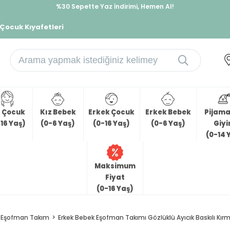
%30 Sepette Yaz İndirimi, Hemen Al!
İndirimlere ek %10 İndirimi Kap, Hemen Üye Ol!
 Çocuk Kıyafetleri
z Çocuk
Kız Bebek
Erkek Çocuk
Erkek Bebek
Pijama 
16 Yaş)
(0-6 Yaş)
(0-16 Yaş)
(0-6 Yaş)
Giy
(0-14 
Maksimum
Fiyat
(0-16 Yaş)
Eşofman Takım
Erkek Bebek Eşofman Takımı Gözlüklü Ayıcık Baskılı Kırm