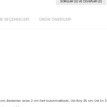
SORULAR (0) VE CEVAPLAR (0)
E SEÇENEKLERI
ÜRÜN ÖNERILERI
43 cm, Bedenler arası 2 cm fark bulunmaktadır., Üst Boy 35 cm, Üst En 