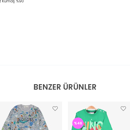
st Kumaş %90
BENZER ÜRÜNLER
%46