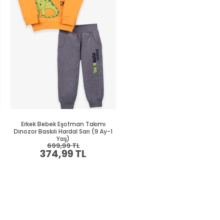
Erkek Bebek Eşofman Takımı
Erkek Bebek Eşofman Takım
Dinozor Baskılı Hardal Sarı (9 Ay-1
Dinozor Baskılı Mavi (9 Ay-1 Y
Yaş)
699,99 TL
879,99 TL
374,99 TL
469,99 TL