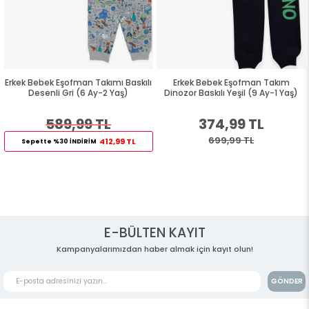
Erkek Bebek Eşofman Takımı Baskılı
Erkek Bebek Eşofman Takım
Desenli Gri (6 Ay-2 Yaş)
Dinozor Baskılı Yeşil (9 Ay-1 Yaş)
589,99 TL
374,99 TL
699,99 TL
412,99 TL
Sepette %30 İNDİRİM
E-BÜLTEN KAYIT
Kampanyalarımızdan haber almak için kayıt olun!
GÖNDER