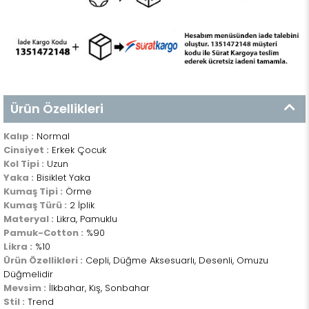
Ürün Özellikleri
Kalıp :
Normal
Cinsiyet :
Erkek Çocuk
Kol Tipi :
Uzun
Yaka :
Bisiklet Yaka
Kumaş Tipi :
Örme
Kumaş Türü :
2 İplik
Materyal :
Likra, Pamuklu
Pamuk-Cotton :
%90
Likra :
%10
Ürün Özellikleri :
Cepli, Düğme Aksesuarlı, Desenli, Omuzu
Düğmelidir
Mevsim :
İlkbahar, Kış, Sonbahar
Stil :
Trend