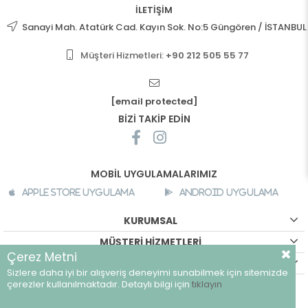
İLETİŞİM
Sanayi Mah. Atatürk Cad. Kayın Sok. No:5 Güngören / İSTANBUL
Müşteri Hizmetleri:
+90 212 505 55 77
[email protected]
BİZİ TAKİP EDİN
MOBİL UYGULAMALARIMIZ
Apple Store Uygulama
Android Uygulama
KURUMSAL
MÜŞTERİ HİZMETLERİ
Çerez Metni
ALIŞVERİŞ BİLGİLERİ
Sizlere daha iyi bir alışveriş deneyimi sunabilmek için sitemizde
©
breeze.com.tr - Tüm hakları saklıdır.
çerezler kullanılmaktadır. Detaylı bilgi için
tıklayın