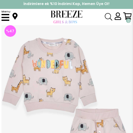
İndirimlere ek %10 İndirimi Kap, Hemen Üye Ol!
%30 Sepette Yaz İndirimi, Hemen Al!
Menu
Anasayfa
Erkek Bebek
Takımlar
Eşofman Takım
Erkek Bebek Eşofman Takımı Hayvancık Desenli Krem (9 Ay)
0
%
47
İndirim