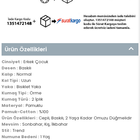
Ürün Özellikleri
Cinsiyet :
Erkek Çocuk
Desen :
Baskılı
Kalıp :
Normal
Kol Tipi :
Uzun
Yaka :
Bisiklet Yaka
Kumaş Tipi :
Örme
Kumaş Türü :
2 İplik
Materyal :
Pamuklu
Pamuk-Cotton :
%100
Ürün Özellikleri :
Cepli, Baskılı, 2 Yaşa Kadar Omuzu Düğmelidir
Mevsim :
Sonbahar, Kış, İlkbahar
Stil :
Trend
Numune Bedeni :
1 Yaş