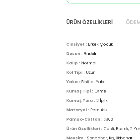
ÜRÜN ÖZELLIKLERI
ÖDEM
Cinsiyet :
Erkek Çocuk
Desen :
Baskılı
Kalıp :
Normal
Kol Tipi :
Uzun
Yaka :
Bisiklet Yaka
Kumaş Tipi :
Örme
Kumaş Türü :
2 İplik
Materyal :
Pamuklu
Pamuk-Cotton :
%100
Ürün Özellikleri :
Cepli, Baskılı, 2 
Mevsim :
Sonbahar, Kış, İlkbahar