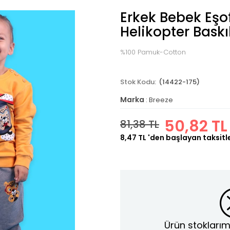
Erkek Bebek Eş
Helikopter Baskıl
%100 Pamuk-Cotton
(14422-175)
Marka
:
Breeze
50,82 TL
81,38 TL
8,47 TL
'den başlayan taksitl
Ürün stoklarım