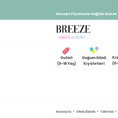
Hesaplı Fiyatlarla Sağlıklı Bebek
Kı
Outlet
Doğum Günü
(0-
(0-16 Yaş)
Kıyafetleri
Anasayfa
Erkek Bebek
Takımlar