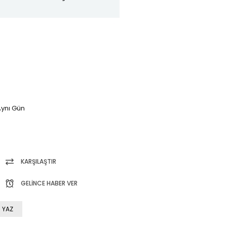
ynı Gün
KARŞILAŞTIR
GELINCE HABER VER
 YAZ