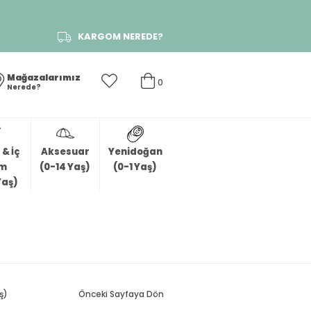
KARGOM NEREDE?
Mağazalarımız
0
Nerede?
& İç
Aksesuar
Yenidoğan
im
(0-14 Yaş)
(0-1 Yaş)
Yaş)
ş)
Önceki Sayfaya Dön