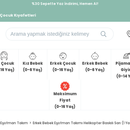
%30 Sepette Yaz İndirimi, Hemen Al!
İndirimlere ek %10 İndirimi Kap, Hemen Üye Ol!
 Çocuk Kıyafetleri
z Çocuk
Kız Bebek
Erkek Çocuk
Erkek Bebek
Pijama 
16 Yaş)
(0-6 Yaş)
(0-16 Yaş)
(0-6 Yaş)
Giy
(0-14 
Maksimum
Fiyat
(0-16 Yaş)
Eşofman Takım
Erkek Bebek Eşofman Takımı Helikopter Baskılı Sarı (1 Ya