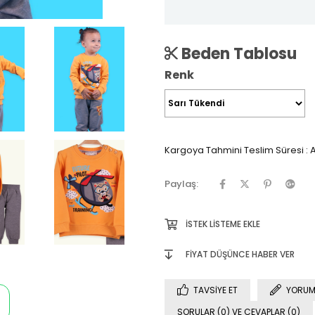
Beden Tablosu
Renk
Kargoya Tahmini Teslim Süresi
:
A
Paylaş:
İSTEK LISTEME EKLE
FIYAT DÜŞÜNCE HABER VER
TAVSIYE ET
YORUM
SORULAR (0) VE CEVAPLAR (0)