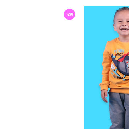
%
38
İndirim