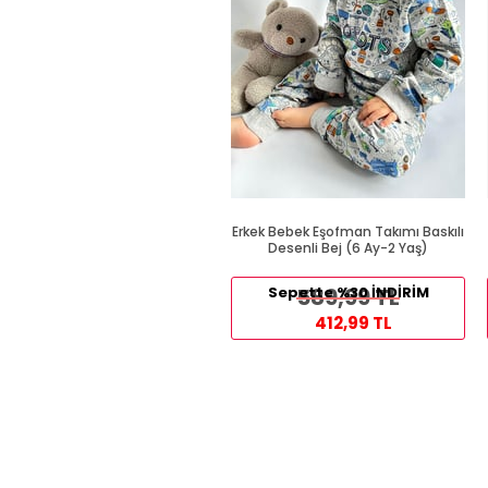
Erkek Bebek Eşofman Takımı Baskılı
Desenli Bej (6 Ay-2 Yaş)
Sepette %30 İNDİRİM
589,99 TL
412,99 TL