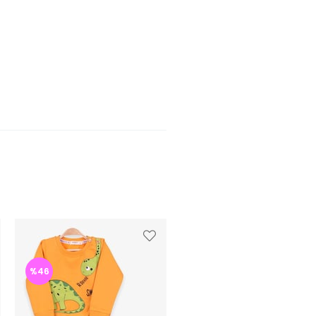
%46
%47