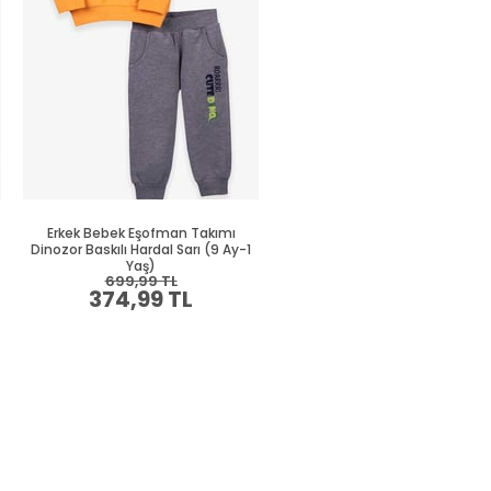
Erkek Bebek Eşofman Takımı
Erkek Bebek Eşofman Takım
Dinozor Baskılı Hardal Sarı (9 Ay-1
Dinozor Baskılı Mavi (9 Ay-1 Y
Yaş)
699,99 TL
879,99 TL
374,99 TL
469,99 TL