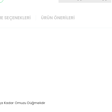
E SEÇENEKLERI
ÜRÜN ÖNERILERI
Yaşa Kadar Omuzu Düğmelidir