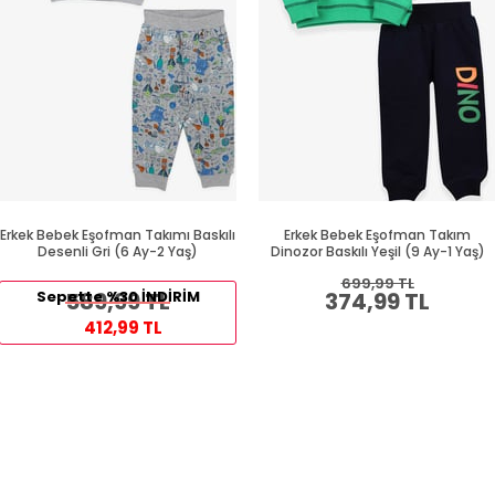
Erkek Bebek Eşofman Takımı Baskılı
Erkek Bebek Eşofman Takım
Desenli Gri (6 Ay-2 Yaş)
Dinozor Baskılı Yeşil (9 Ay-1 Yaş)
699,99 TL
Sepette %30 İNDİRİM
589,99 TL
374,99 TL
412,99 TL