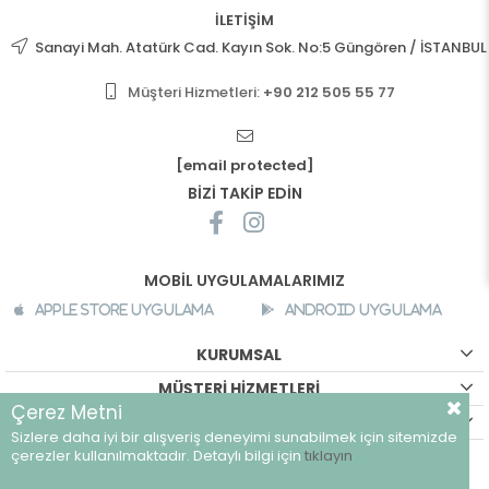
İLETİŞİM
Sanayi Mah. Atatürk Cad. Kayın Sok. No:5 Güngören / İSTANBUL
Müşteri Hizmetleri:
+90 212 505 55 77
[email protected]
BİZİ TAKİP EDİN
MOBİL UYGULAMALARIMIZ
Apple Store Uygulama
Android Uygulama
KURUMSAL
MÜŞTERİ HİZMETLERİ
Çerez Metni
ALIŞVERİŞ BİLGİLERİ
Sizlere daha iyi bir alışveriş deneyimi sunabilmek için sitemizde
©
breeze.com.tr - Tüm hakları saklıdır.
çerezler kullanılmaktadır. Detaylı bilgi için
tıklayın