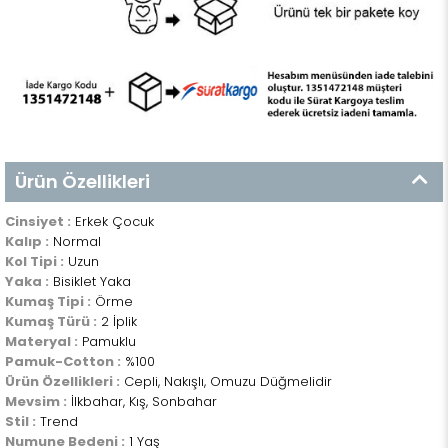
Ürün Özellikleri
Cinsiyet :
Erkek Çocuk
Kalıp :
Normal
Kol Tipi :
Uzun
Yaka :
Bisiklet Yaka
Kumaş Tipi :
Örme
Kumaş Türü :
2 İplik
Materyal :
Pamuklu
Pamuk-Cotton :
%100
Ürün Özellikleri :
Cepli, Nakışlı, Omuzu Düğmelidir
Mevsim :
İlkbahar, Kış, Sonbahar
Stil :
Trend
Numune Bedeni :
1 Yaş