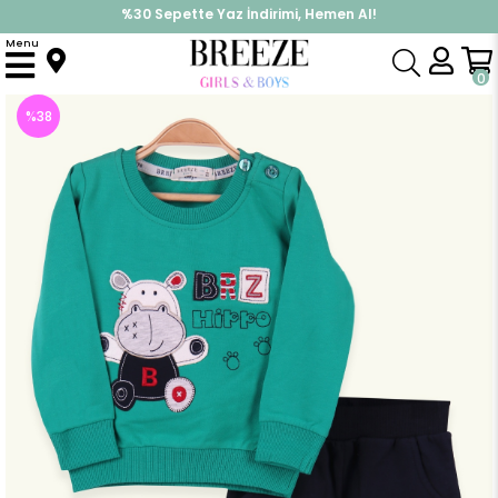
%30 Sepette Yaz İndirimi, Hemen Al!
İndirimlere ek %10 İndirimi Kap, Hemen Üye Ol!
Menu
Anasayfa
Erkek Bebek
Takımlar
Eşofman Takım
Erkek Bebek Esofman Takimi Hipopotam Nakisli Yesil-Lacivert (6 Ay-1 Yaş)
0
%
38
İndirim