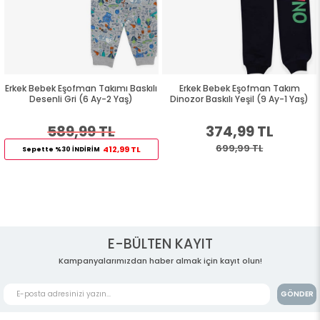
Erkek Bebek Eşofman Takımı Baskılı
Erkek Bebek Eşofman Takım
Desenli Gri (6 Ay-2 Yaş)
Dinozor Baskılı Yeşil (9 Ay-1 Yaş)
589,99 TL
374,99 TL
699,99 TL
412,99 TL
Sepette %30 İNDİRİM
E-BÜLTEN KAYIT
Kampanyalarımızdan haber almak için kayıt olun!
GÖNDER