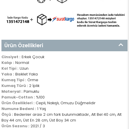
Ürün Özellikleri
Cinsiyet :
Erkek Çocuk
Kalıp :
Normal
Kol Tipi :
Uzun
Yaka :
Bisiklet Yaka
Kumaş Tipi :
Örme
Kumaş Türü :
2 İplik
Materyal :
Pamuklu
Pamuk-Cotton :
%100
Ürün Özellikleri :
Cepli, Nakışlı, Omuzu Düğmelidir
Numune Bedeni :
1 Yaş
Ölçü :
Bedenler arası 2 cm fark bulunmaktadır., Alt Bel 40 cm, Alt
Boy 44 cm, Üst En 28 cm, Üst Boy 34 cm
Ürün Sezonu :
2021 / 3