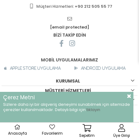
Müşteri Hizmetleri:
+90 212 505 55 77
[email protected]
BİZİ TAKİP EDİN
MOBİL UYGULAMALARIMIZ
Apple Store Uygulama
Android Uygulama
KURUMSAL
MÜŞTERİ HİZMETLERİ
Çerez Metni
ALIŞVERİŞ BİLGİLERİ
Sizlere daha iyi bir alışveriş deneyimi sunabilmek için sitemizde
©
breeze.com.tr - Tüm hakları saklıdır.
çerezler kullanılmaktadır. Detaylı bilgi için
tıklayın
Anasayfa
Favorilerim
Sepetim
Üye Girişi