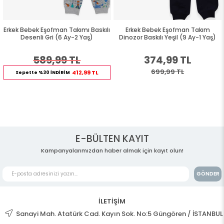
Erkek Bebek Eşofman Takımı Baskılı
Erkek Bebek Eşofman Takım
Desenli Gri (6 Ay-2 Yaş)
Dinozor Baskılı Yeşil (9 Ay-1 Yaş)
589,99 TL
374,99 TL
699,99 TL
412,99 TL
Sepette %30 İNDİRİM
E-BÜLTEN KAYIT
Kampanyalarımızdan haber almak için kayıt olun!
GÖNDER
İLETİŞİM
Sanayi Mah. Atatürk Cad. Kayın Sok. No:5 Güngören / İSTANBUL