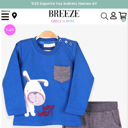
%30 Sepette Yaz İndirimi, Hemen Al!
İndirimlere ek %10 İndirimi Kap, Hemen Üye Ol!
Menu
Anasayfa
Erkek Bebek
Takımlar
Eşofman Takım
Erkek Bebek Eşofman Takımı Köpekli Nakışlı Koyu Mavi (9 Ay)
0
%
40
İndirim