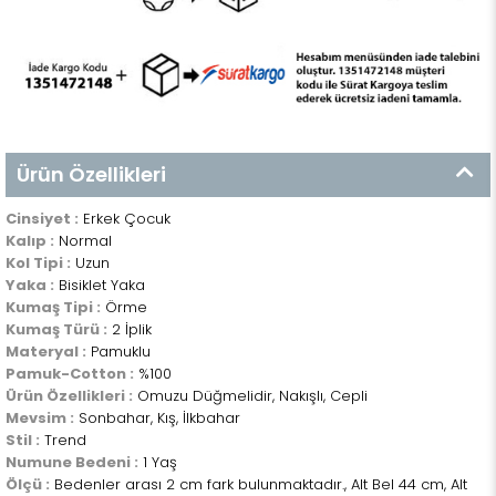
Ürün Özellikleri
Cinsiyet :
Erkek Çocuk
Kalıp :
Normal
Kol Tipi :
Uzun
Yaka :
Bisiklet Yaka
Kumaş Tipi :
Örme
Kumaş Türü :
2 İplik
Materyal :
Pamuklu
Pamuk-Cotton :
%100
Ürün Özellikleri :
Omuzu Düğmelidir, Nakışlı, Cepli
Mevsim :
Sonbahar, Kış, İlkbahar
Stil :
Trend
Numune Bedeni :
1 Yaş
Ölçü :
Bedenler arası 2 cm fark bulunmaktadır., Alt Bel 44 cm, Alt