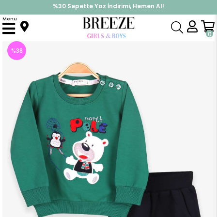
%30 Sepette Yaz İndirimi, Hemen Al!
İndirimlere ek %10 İndirimi Kap, Hemen Üye Ol!
Menu
Anasayfa
Erkek Bebek
Takımlar
Eşofman Takım
Erkek Bebek Eşofman Takımı Kuzey Kutbu Nakışlı Yeşil (9 Ay)
0
%
38
İndirim