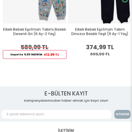
Erkek Bebek Eşofman Takımı Baskılı
Erkek Bebek Eşofman Takım
Desenli Gri (6 Ay-2 Yaş)
Dinozor Baskılı Yeşil (9 Ay-1 Yaş)
589,99 TL
374,99 TL
699,99 TL
412,99 TL
Sepette %30 İNDİRİM
E-BÜLTEN KAYIT
Kampanyalarımızdan haber almak için kayıt olun!
GÖNDER
İLETİŞİM