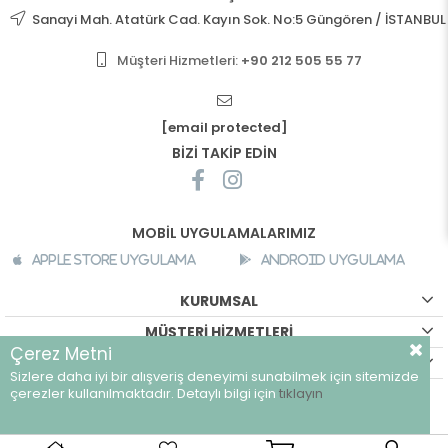
Sanayi Mah. Atatürk Cad. Kayın Sok. No:5 Güngören / İSTANBUL
Müşteri Hizmetleri:
+90 212 505 55 77
[email protected]
BİZİ TAKİP EDİN
MOBİL UYGULAMALARIMIZ
Apple Store Uygulama
Android Uygulama
KURUMSAL
MÜŞTERİ HİZMETLERİ
Çerez Metni
ALIŞVERİŞ BİLGİLERİ
Sizlere daha iyi bir alışveriş deneyimi sunabilmek için sitemizde
©
breeze.com.tr - Tüm hakları saklıdır.
çerezler kullanılmaktadır. Detaylı bilgi için
tıklayın