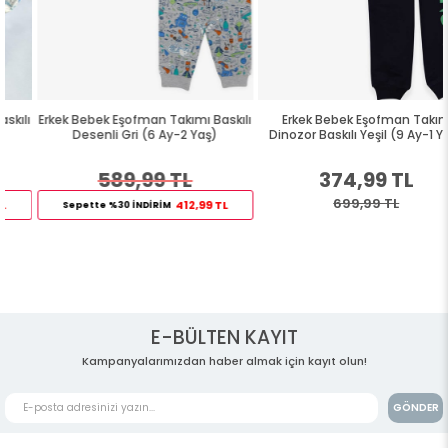
Erkek Bebek Eşofman Takımı Baskılı
Erkek Bebek Eşofman Takım
Desenli Gri (6 Ay-2 Yaş)
Dinozor Baskılı Yeşil (9 Ay-1 Yaş)
589,99 TL
374,99 TL
699,99 TL
412,99 TL
Sepette %30 İNDİRİM
E-BÜLTEN KAYIT
Kampanyalarımızdan haber almak için kayıt olun!
GÖNDER