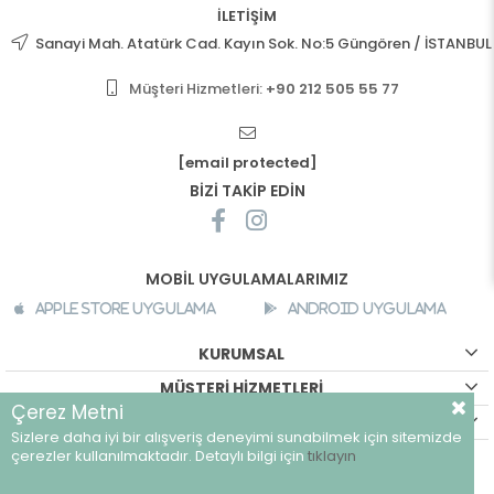
İLETİŞİM
Sanayi Mah. Atatürk Cad. Kayın Sok. No:5 Güngören / İSTANBUL
Müşteri Hizmetleri:
+90 212 505 55 77
[email protected]
BİZİ TAKİP EDİN
MOBİL UYGULAMALARIMIZ
Apple Store Uygulama
Android Uygulama
KURUMSAL
MÜŞTERİ HİZMETLERİ
Çerez Metni
ALIŞVERİŞ BİLGİLERİ
Sizlere daha iyi bir alışveriş deneyimi sunabilmek için sitemizde
©
breeze.com.tr - Tüm hakları saklıdır.
çerezler kullanılmaktadır. Detaylı bilgi için
tıklayın