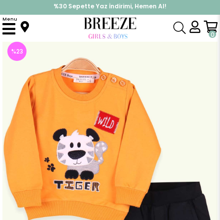
%30 Sepette Yaz İndirimi, Hemen Al!
İndirimlere ek %10 İndirimi Kap, Hemen Üye Ol!
Menu
Anasayfa
Erkek Bebek
Takımlar
Eşofman Takım
Erkek Bebek Esofman Takimi Minik Kaplanli Hardal Sari (9 Ay)
0
%
23
İndirim