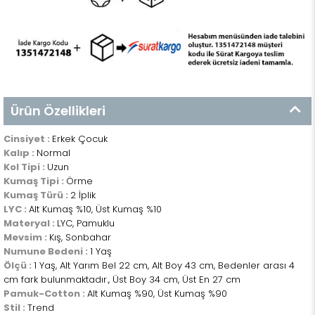
Ürün Özellikleri
Cinsiyet :
Erkek Çocuk
Kalıp :
Normal
Kol Tipi :
Uzun
Kumaş Tipi :
Örme
Kumaş Türü :
2 İplik
LYC :
Alt Kumaş %10, Üst Kumaş %10
Materyal :
LYC, Pamuklu
Mevsim :
Kış, Sonbahar
Numune Bedeni :
1 Yaş
Ölçü :
1 Yaş, Alt Yarım Bel 22 cm, Alt Boy 43 cm, Bedenler arası 4
cm fark bulunmaktadır., Üst Boy 34 cm, Üst En 27 cm
Pamuk-Cotton :
Alt Kumaş %90, Üst Kumaş %90
Stil :
Trend