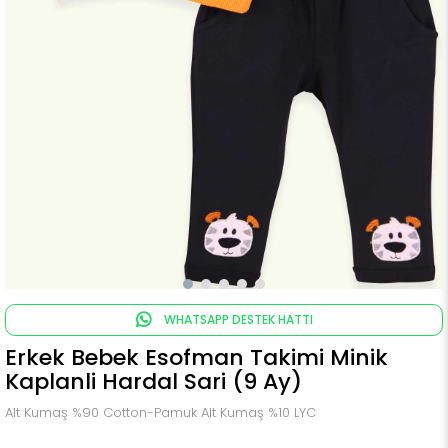
WHATSAPP DESTEK HATTI
Erkek Bebek Esofman Takimi Minik
Kaplanli Hardal Sari (9 Ay)
Alt Kumaş %90 Cotton-Pamuk Alt Kumaş %10 LYC