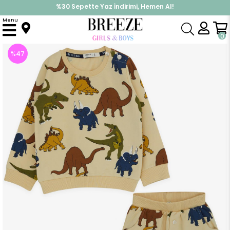
%30 Sepette Yaz İndirimi, Hemen Al!
İndirimlere ek %10 İndirimi Kap, Hemen Üye Ol!
Menu
Anasayfa
Erkek Bebek
Takımlar
Eşofman Takım
Erkek Bebek Eşofman Takımı Renkli Dinozor Desenli Krem (9 Ay)
0
%
47
İndirim