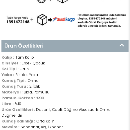
Ürün Özellikleri
Kalıp :
Tam Kalıp
Cinsiyet :
Erkek Çocuk
Kol Tipi :
Uzun
Yaka :
Bisiklet Yaka
Kumaş Tipi :
Örme
Kumaş Türü :
2 İplik
Materyal :
Likra, Pamuklu
Pamuk-Cotton :
%90
Likra :
%10
Ürün Özellikleri :
Desenli, Cepli, Düğme Aksesuarlı, Omzu
Düğmelidir
Kumaş Kalınlığı :
Orta Kalın
Mevsim :
Sonbahar, Kış, İlkbahar