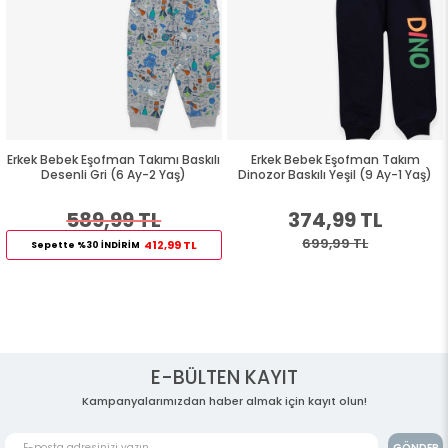
Erkek Bebek Eşofman Takımı Baskılı
Erkek Bebek Eşofman Takım
Desenli Gri (6 Ay-2 Yaş)
Dinozor Baskılı Yeşil (9 Ay-1 Yaş)
589,99 TL
374,99 TL
699,99 TL
412,99 TL
Sepette %30 İNDİRİM
E-BÜLTEN KAYIT
Kampanyalarımızdan haber almak için kayıt olun!
GÖNDER