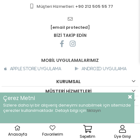
Müşteri Hizmetleri:
+90 212 505 55 77
[email protected]
BİZİ TAKİP EDİN
MOBİL UYGULAMALARIMIZ
Apple Store Uygulama
Android Uygulama
KURUMSAL
MÜŞTERİ HİZMETLERİ
Çerez Metni
ALIŞVERİŞ BİLGİLERİ
Sizlere daha iyi bir alışveriş deneyimi sunabilmek için sitemizde
©
breeze.com.tr - Tüm hakları saklıdır.
çerezler kullanılmaktadır. Detaylı bilgi için
tıklayın
Anasayfa
Favorilerim
Sepetim
Üye Girişi