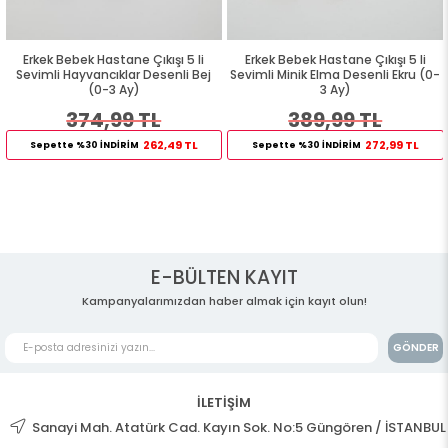
Erkek Bebek Hastane Çıkışı 5 li
Erkek Bebek Hastane Çıkışı 5 li
Sevimli Hayvancıklar Desenli Bej
Sevimli Minik Elma Desenli Ekru (0-
(0-3 Ay)
3 Ay)
374,99 TL
389,99 TL
262,49 TL
272,99 TL
Sepette %30 İNDİRİM
Sepette %30 İNDİRİM
E-BÜLTEN KAYIT
Kampanyalarımızdan haber almak için kayıt olun!
GÖNDER
İLETİŞİM
Sanayi Mah. Atatürk Cad. Kayın Sok. No:5 Güngören / İSTANBUL