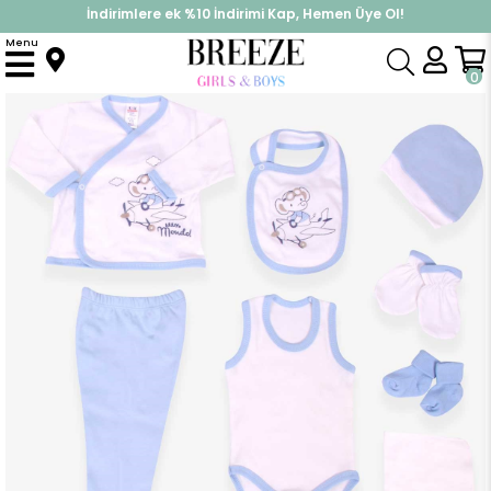
İndirimlere ek %10 İndirimi Kap, Hemen Üye Ol!
%30 Sepette Yaz İndirimi, Hemen Al!
Menu
Anasayfa
Erkek Bebek
Hastane Çıkışı
Erkek Bebek Hastane Çıkışı 10 lu Fil Nakışlı Ekru (0-3 Ay)
0