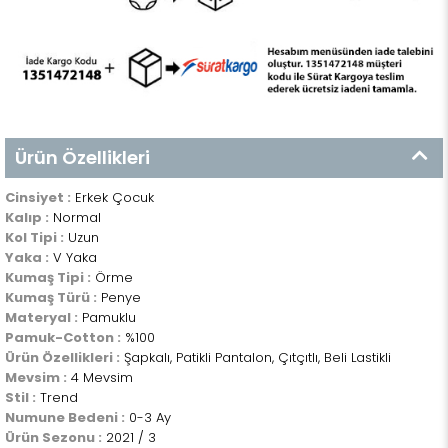
Ürün Özellikleri
Cinsiyet :
Erkek Çocuk
Kalıp :
Normal
Kol Tipi :
Uzun
Yaka :
V Yaka
Kumaş Tipi :
Örme
Kumaş Türü :
Penye
Materyal :
Pamuklu
Pamuk-Cotton :
%100
Ürün Özellikleri :
Şapkalı, Patikli Pantalon, Çıtçıtlı, Beli Lastikli
Mevsim :
4 Mevsim
Stil :
Trend
Numune Bedeni :
0-3 Ay
Ürün Sezonu :
2021 / 3